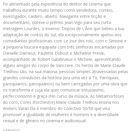
foi alimentado pela experiência do diretor de cinema que
trabalhou durante muito tempo como vendedora, correio,
investigador, caidero, aberto. Navigante entre ficção e
documentário, obteve o prêmio Jean-Vigo para seu curta-
metragem Lourdes, o inverno. Depois de L’Âne que bebeu a lua,
adaptação de contos do sul, ela excepcionalmente apelou aos
comediantes profissionais com Le Jour des rois, com o Simone e
a pequena loucura equipada com três senhoras encarnadas por
Danielle Darrieux, Paulette Dubost e Micheline Presle,
acompanhado de Robert Galabrueux e Michele, apresentando
alguns amigos do corpo de Vanccere. Os heróis de Marie-Claude
Treilhou são, na sua maioria, pessoas simples atravessadas pelas
grandes convulsões da história (era uma vez a TV, Paróquias,
paroquianos, paroquianos) ou bem carregadas por uma obra que
os transforma e cuja ela quer comunicar entusiasmo,
perfeccionismo e graça (No curso da música, As Metamorfoses
do coro, Cores d’orchestre).Marie-Claude Treilhou ensina nos
Ateliers Varan.Ela é membro do Colectivo 50/50 que visa
promover a igualdade de mulheres e homens e a diversidade
sexual e de gênero no cinema e audiovisual.
SERVIÇO
: