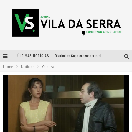
ÚLTIMAS NOTÍCIAS
Distrital na Copa convoca a torcida mineira para oitavas de final entre Brasil e Noruega
Home
Notícias
Cultura
Curso gratuito de Design de Moda chega a Balneário Água Limpa, em Nova Lima (MG)
Cidade Junina se consolida como vitrine estratégica para grandes marcas e se despede com Xand Avião e Mari Fernandez
Designer mineira lança jogo educativo sobre coleta seletiva na maior feira de jogos de tabuleiro da América Latina