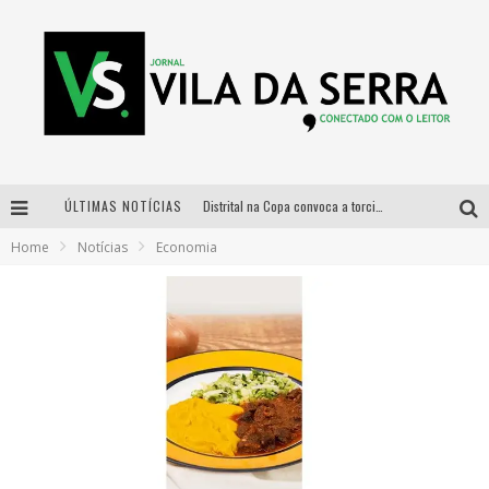
ÚLTIMAS NOTÍCIAS
Distrital na Copa convoca a torcida mineira para oitavas de final entre Brasil e Noruega
Home
Notícias
Economia
Curso gratuito de Design de Moda chega a Balneário Água Limpa, em Nova Lima (MG)
Cidade Junina se consolida como vitrine estratégica para grandes marcas e se despede com Xand Avião e Mari Fernandez
Designer mineira lança jogo educativo sobre coleta seletiva na maior feira de jogos de tabuleiro da América Latina