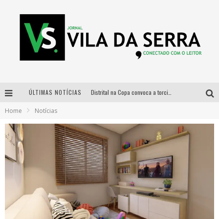
ÚLTIMAS NOTÍCIAS
Distrital na Copa convoca a torcida mineira para oitavas de final entre Brasil e Noruega
Home
Notícias
Curso gratuito de Design de Moda chega a Balneário Água Limpa, em Nova Lima (MG)
Cidade Junina se consolida como vitrine estratégica para grandes marcas e se despede com Xand Avião e Mari Fernandez
Designer mineira lança jogo educativo sobre coleta seletiva na maior feira de jogos de tabuleiro da América Latina