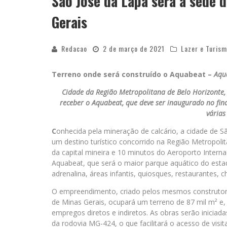
São José da Lapa será a sede 
Gerais
Redacao
2 de março de 2021
Lazer e Turis
Terreno onde será construído o Aquabeat –
Aqu
Cidade da Região Metropolitana de Belo Horizonte, 
receber o Aquabeat, que deve ser inaugurado no fina
várias
C
onhecida pela mineração de calcário, a cidade de
um destino turístico concorrido na Região Metropoli
da capital mineira e 10 minutos do Aeroporto Internac
Aquabeat, que será o maior parque aquático do estad
adrenalina, áreas infantis, quiosques, restaurantes, c
O empreendimento, criado pelos mesmos construtore
de Minas Gerais, ocupará um terreno de 87 mil m² e,
empregos diretos e indiretos. As obras serão inici
da rodovia MG-424, o que facilitará o acesso de vis