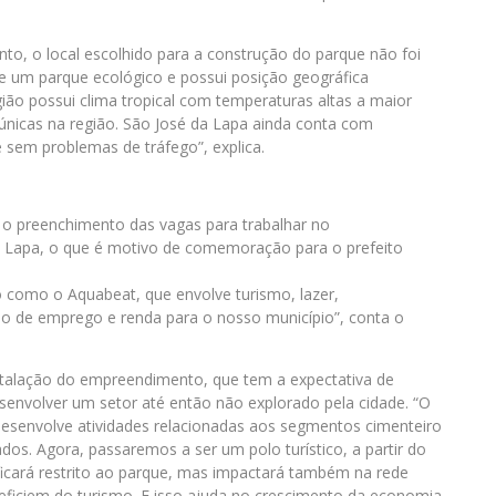
, o local escolhido para a construção do parque não foi
de um parque ecológico e possui posição geográfica
gião possui clima tropical com temperaturas altas a maior
únicas na região. São José da Lapa ainda conta com
 sem problemas de tráfego”, explica.
a o preenchimento das vagas para trabalhar no
a Lapa, o que é motivo de comemoração para o prefeito
o como o Aquabeat, que envolve turismo, lazer,
o de emprego e renda para o nosso município”, conta o
stalação do empreendimento, que tem a expectativa de
senvolver um setor até então não explorado pela cidade. “O
 desenvolve atividades relacionadas aos segmentos cimenteiro
nados. Agora, passaremos a ser um polo turístico, a partir do
ficará restrito ao parque, mas impactará também na rede
neficiem do turismo. E isso ajuda no crescimento da economia