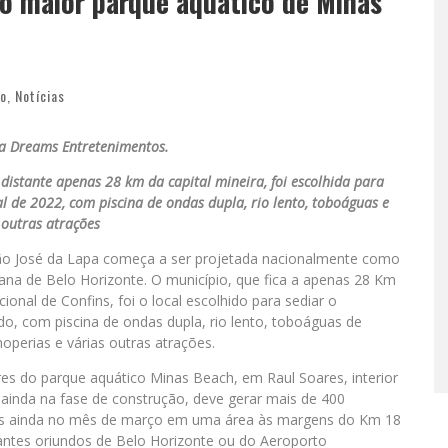
do maior parque aquático de Minas
mo
,
Notícias
a Dreams Entretenimentos.
distante apenas 28 km da capital mineira, foi escolhida para
l de 2022, com piscina de ondas dupla, rio lento, toboáguas e
 outras atrações
 São José da Lapa começa a ser projetada nacionalmente como
tana de Belo Horizonte. O município, que fica a apenas 28 Km
ional de Confins, foi o local escolhido para sediar o
o, com piscina de ondas dupla, rio lento, toboáguas de
hoperias e várias outras atrações.
s do parque aquático Minas Beach, em Raul Soares, interior
 ainda na fase de construção, deve gerar mais de 400
adas ainda no mês de março em uma área às margens do Km 18
itantes oriundos de Belo Horizonte ou do Aeroporto