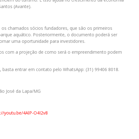
antos (Avante).
ra os chamados sócios fundadores, que são os primeiros
do parque aquático. Posteriormente, o documento poderá ser
ornar uma oportunidade para investidores.
deos com a projeção de como será o empreendimento podem
 basta entrar em contato pelo WhatsApp: (31) 99406 8018.
São José da Lapa/MG
://youtu.be/
4AlP-O4I2v8