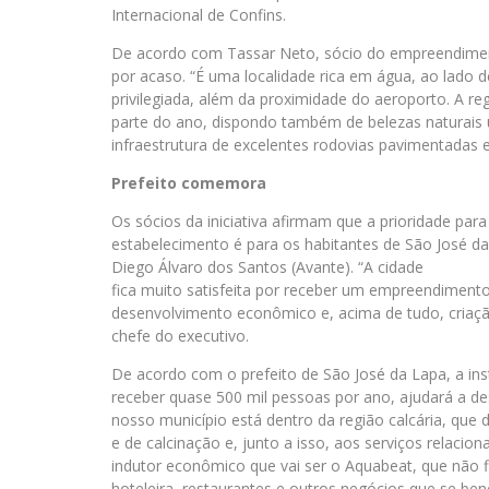
Internacional de Confins.
De acordo com Tassar Neto, sócio do empreendimento
por acaso. “É uma localidade rica em água, ao lado 
privilegiada, além da proximidade do aeroporto. A re
parte do ano, dispondo também de belezas naturais 
infraestrutura de excelentes rodovias pavimentadas e
Prefeito comemora
Os sócios da iniciativa afirmam que a prioridade par
estabelecimento é para os habitantes de São José d
Diego Álvaro dos Santos (Avante). “A cidade
fica muito satisfeita por receber um empreendiment
desenvolvimento econômico e, acima de tudo, criaçã
chefe do executivo.
De acordo com o prefeito de São José da Lapa, a in
receber quase 500 mil pessoas por ano, ajudará a de
nosso município está dentro da região calcária, que
e de calcinação e, junto a isso, aos serviços relacio
indutor econômico que vai ser o Aquabeat, que não 
hoteleira, restaurantes e outros negócios que se be