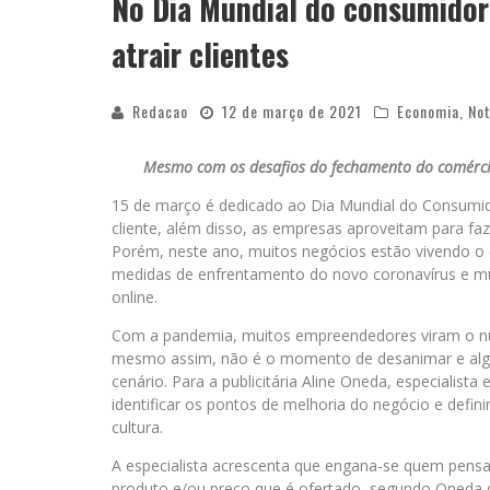
No Dia Mundial do consumidor 
atrair clientes
Redacao
12 de março de 2021
Economia
,
Not
Mesmo com os desafios do fechamento do comércio 
15 de março é dedicado ao Dia Mundial do Consumidor
cliente, além disso, as empresas aproveitam para faz
Porém, neste ano, muitos negócios estão vivendo o 
medidas de enfrentamento do novo coronavírus e mu
online.
Com a pandemia, muitos empreendedores viram o núme
mesmo assim, não é o momento de desanimar e algu
cenário. Para a publicitária Aline Oneda, especialist
identificar os pontos de melhoria do negócio e defi
cultura.
A especialista acrescenta que engana-se quem pensa 
produto e/ou preço que é ofertado, segundo Oneda o