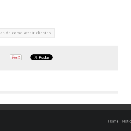
as de como atrair clientes
Home
Notíc