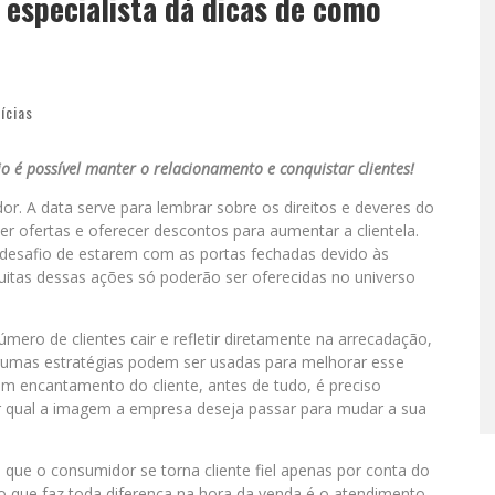
especialista dá dicas de como
ícias
é possível manter o relacionamento e conquistar clientes!
. A data serve para lembrar sobre os direitos e deveres do
er ofertas e oferecer descontos para aumentar a clientela.
desafio de estarem com as portas fechadas devido às
itas dessas ações só poderão ser oferecidas no universo
ro de clientes cair e refletir diretamente na arrecadação,
mas estratégias podem ser usadas para melhorar esse
a em encantamento do cliente, antes de tudo, é preciso
nir qual a imagem a empresa deseja passar para mudar a sua
que o consumidor se torna cliente fiel apenas por conta do
 que faz toda diferença na hora da venda é o atendimento.