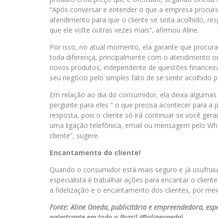
“Após conversar e entender o que a empresa procura
atendimento para que o cliente se sinta acolhido, re
que ele volte outras vezes mais”, afirmou Aline.
Por isso, no atual momento, ela garante que procurar 
toda diferença, principalmente com o atendimento onl
novos produtos, independente de questões financeira
seu negócio pelo simples fato de se sentir acolhido pe
Em relação ao dia do consumidor, ela deixa algumas d
pergunte para eles ” o que precisa acontecer para 
resposta, pois o cliente só irá continuar se você ger
uma ligação telefônica, email ou mensagem pelo Wha
cliente”, sugere.
Encantamento do cliente!
Quando o consumidor está mais seguro e já usufruiu
especialista é trabalhar ações para encantar o clien
a fidelização e o encantamento dos clientes, por meio
Fonte: Aline Oneda, publicitária e empreendedora, esp
palestrante em todo o Brasil (@alineoneda).