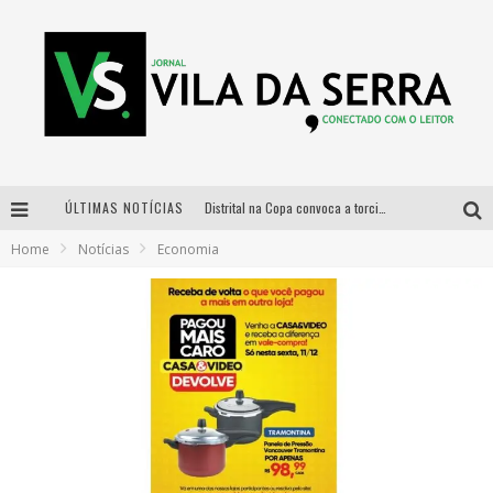
ÚLTIMAS NOTÍCIAS
Distrital na Copa convoca a torcida mineira para oitavas de final entre Brasil e Noruega
Home
Notícias
Economia
Curso gratuito de Design de Moda chega a Balneário Água Limpa, em Nova Lima (MG)
Cidade Junina se consolida como vitrine estratégica para grandes marcas e se despede com Xand Avião e Mari Fernandez
Designer mineira lança jogo educativo sobre coleta seletiva na maior feira de jogos de tabuleiro da América Latina