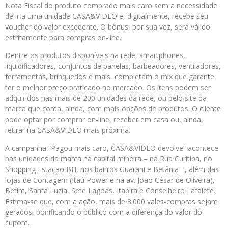
Nota Fiscal do produto comprado mais caro sem a necessidade
de ir a uma unidade CASA&VIDEO e, digitalmente, recebe seu
voucher do valor excedente. O bônus, por sua vez, será válido
estritamente para compras on-line.
Dentre os produtos disponíveis na rede, smartphones,
liquidificadores, conjuntos de panelas, barbeadores, ventiladores,
ferramentas, brinquedos e mais, completam o mix que garante
ter o melhor preço praticado no mercado. Os itens podem ser
adquiridos nas mais de 200 unidades da rede, ou pelo site da
marca que conta, ainda, com mais opções de produtos. O cliente
pode optar por comprar on-line, receber em casa ou, ainda,
retirar na CASA&VIDEO mais próxima.
A campanha “Pagou mais caro, CASA&VIDEO devolve” acontece
nas unidades da marca na capital mineira – na Rua Curitiba, no
Shopping Estação BH, nos bairros Guarani e Betânia –, além das
lojas de Contagem (Itaú Power e na av. João César de Oliveira),
Betim, Santa Luzia, Sete Lagoas, Itabira e Conselheiro Lafaiete.
Estima-se que, com a ação, mais de 3.000 vales-compras sejam
gerados, bonificando o público com a diferença do valor do
cupom.