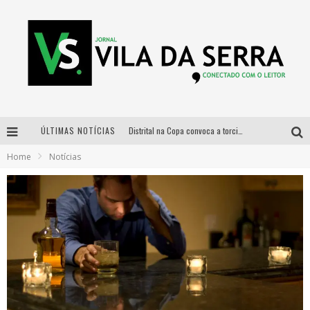
ÚLTIMAS NOTÍCIAS
Distrital na Copa convoca a torcida mineira para oitavas de final entre Brasil e Noruega
Home
Notícias
Curso gratuito de Design de Moda chega a Balneário Água Limpa, em Nova Lima (MG)
Cidade Junina se consolida como vitrine estratégica para grandes marcas e se despede com Xand Avião e Mari Fernandez
Designer mineira lança jogo educativo sobre coleta seletiva na maior feira de jogos de tabuleiro da América Latina