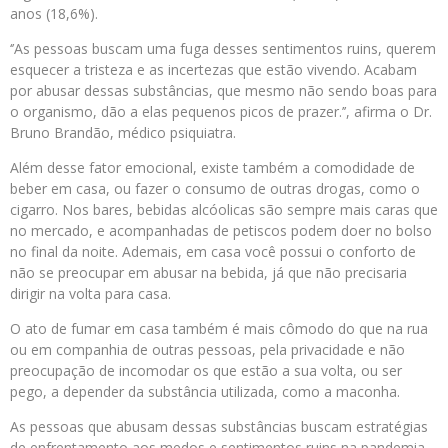
anos (18,6%).
‘’As pessoas buscam uma fuga desses sentimentos ruins, querem
esquecer a tristeza e as incertezas que estão vivendo. Acabam
por abusar dessas substâncias, que mesmo não sendo boas para
o organismo, dão a elas pequenos picos de prazer.’’, afirma o Dr.
Bruno Brandão, médico psiquiatra.
Além desse fator emocional, existe também a comodidade de
beber em casa, ou fazer o consumo de outras drogas, como o
cigarro. Nos bares, bebidas alcóolicas são sempre mais caras que
no mercado, e acompanhadas de petiscos podem doer no bolso
no final da noite. Ademais, em casa você possui o conforto de
não se preocupar em abusar na bebida, já que não precisaria
dirigir na volta para casa.
O ato de fumar em casa também é mais cômodo do que na rua
ou em companhia de outras pessoas, pela privacidade e não
preocupação de incomodar os que estão a sua volta, ou ser
pego, a depender da substância utilizada, como a maconha.
As pessoas que abusam dessas substâncias buscam estratégias
de enfrentamento aos medos e sentimentos ruins na pandemia.