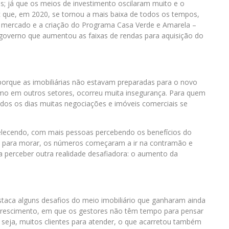
es; já que os meios de investimento oscilaram muito e o
c que, em 2020, se tornou a mais baixa de todos os tempos,
o mercado e a criação do Programa Casa Verde e Amarela –
 governo que aumentou as faixas de rendas para aquisição do
porque as imobiliárias não estavam preparadas para o novo
omo em outros setores, ocorreu muita insegurança. Para quem
todos os dias muitas negociações e imóveis comerciais se
elecendo, com mais pessoas percebendo os benefícios do
el para morar, os números começaram a ir na contramão e
a perceber outra realidade desafiadora: o aumento da
estaca alguns desafios do meio imobiliário que ganharam ainda
 crescimento, em que os gestores não têm tempo para pensar
 seja, muitos clientes para atender, o que acarretou também