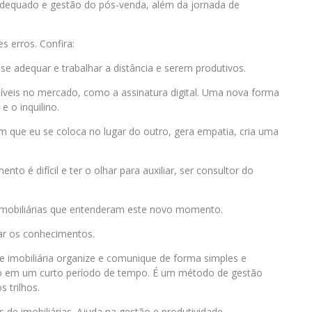
adequado e gestão do pós-venda, além da jornada de
s erros. Confira:
se adequar e trabalhar a distância e serem produtivos.
oníveis no mercado, como a assinatura digital. Uma nova forma
e o inquilino.
 que eu se coloca no lugar do outro, gera empatia, cria uma
to é difícil e ter o olhar para auxiliar, ser consultor do
 imobiliárias que entenderam este novo momento.
rar os conhecimentos.
e imobiliária organize e comunique de forma simples e
ado em um curto período de tempo. É um método de gestão
 trilhos.
 de imobiliárias. Ajuda na gestão e produtividade.