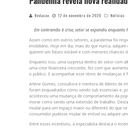
Pandemia revela nova realidad
Redacao
12 de novembro de 2020
Notícias
Em contramão à crise, setor se expandiu enquanto 
Assim como em outros setores, a pandemia foi res
imobiliário. Hoje em dia, mais do que nunca, adquirir
querem um futuro estável e com menores chances de
Enquanto isso, uma surpresa dentro do setor com 
uma crise financeira crescente, fez com que aumenta
o público. E acompanhar esse ritmo de mudanças é f
Arlene Gomes, consultora e mentora de líderes de imobi
foram enquadrados como sendo sub essenciais e, por 
aconteceu uma mudança de comportamento da popula
morar como sendo uma extensão de trabalho. Desta
mudar para um espaço maior ou diferente do que se t
consumidor pudesse mudar de imóvel ou adquirir um 
Entre esses incentivos, a especialista destaca o inc