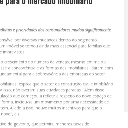
e para o mercado imobiliário
hábitos e prioridades dos consumidores mudou significamente
ponsável por diversas mudanças dentro do segmento
 um imóvel se tornou ainda mais essencial para famílias que
 imprevistos.
alto crescimento no número de vendas, mesmo em meio a
sse a concorrência e as formas das imobiliárias lidarem com
undamental para a sobrevivência das empresas do setor.
liárias, explica que o setor da construção civil e imobiliário
isso, não tiveram suas atividades paradas. “Além disso
ção que começou a refletir a respeito do novo espaço de
 forma, iniciou-se um movimento por uma necessidade de
em. Aliado a isso, houve muitos incentivos para que o
novo”, diz.
entivo do governo, que permitiu menores taxas de