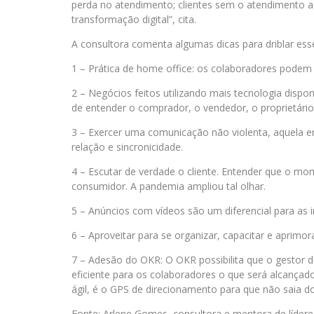
perda no atendimento; clientes sem o atendimento 
transformação digital”, cita.
A consultora comenta algumas dicas para driblar esse
1 – Prática de home office: os colaboradores podem 
2 – Negócios feitos utilizando mais tecnologia disp
de entender o comprador, o vendedor, o proprietário 
3 – Exercer uma comunicação não violenta, aquela em
relação e sincronicidade.
4 – Escutar de verdade o cliente. Entender que o momen
consumidor. A pandemia ampliou tal olhar.
5 – Anúncios com vídeos são um diferencial para as
6 – Aproveitar para se organizar, capacitar e aprimo
7 – Adesão do OKR: O OKR possibilita que o gestor d
eficiente para os colaboradores o que será alcanç
ágil, é o GPS de direcionamento para que não saia dos
Fonte: Arlene Gomes, consultora e mentora de líderes