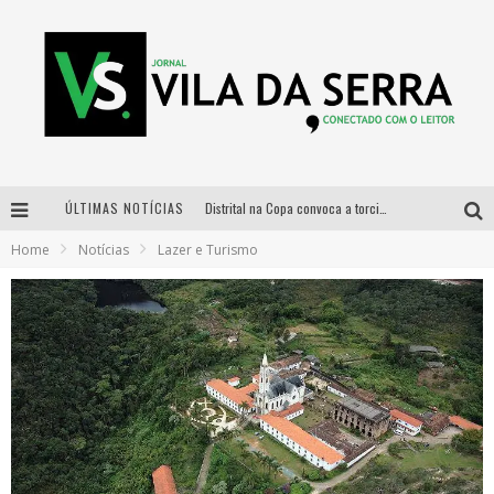
ÚLTIMAS NOTÍCIAS
Distrital na Copa convoca a torcida mineira para oitavas de final entre Brasil e Noruega
Home
Notícias
Lazer e Turismo
Curso gratuito de Design de Moda chega a Balneário Água Limpa, em Nova Lima (MG)
Cidade Junina se consolida como vitrine estratégica para grandes marcas e se despede com Xand Avião e Mari Fernandez
Designer mineira lança jogo educativo sobre coleta seletiva na maior feira de jogos de tabuleiro da América Latina