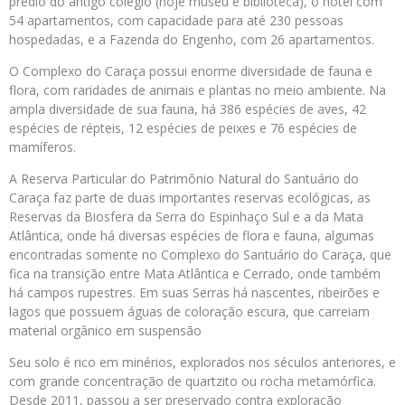
prédio do antigo colégio (hoje museu e biblioteca), o hotel com
54 apartamentos, com capacidade para até 230 pessoas
hospedadas, e a Fazenda do Engenho, com 26 apartamentos.
O Complexo do Caraça possui enorme diversidade de fauna e
flora, com raridades de animais e plantas no meio ambiente. Na
ampla diversidade de sua fauna, há 386 espécies de aves, 42
espécies de répteis, 12 espécies de peixes e 76 espécies de
mamíferos.
A Reserva Particular do Patrimônio Natural do Santuário do
Caraça faz parte de duas importantes reservas ecológicas, as
Reservas da Biosfera da Serra do Espinhaço Sul e a da Mata
Atlântica, onde há diversas espécies de flora e fauna, algumas
encontradas somente no Complexo do Santuário do Caraça, que
fica na transição entre Mata Atlântica e Cerrado, onde também
há campos rupestres. Em suas Serras há nascentes, ribeirões e
lagos que possuem águas de coloração escura, que carreiam
material orgânico em suspensão
Seu solo é rico em minérios, explorados nos séculos anteriores, e
com grande concentração de quartzito ou rocha metamórfica.
Desde 2011, passou a ser preservado contra exploração