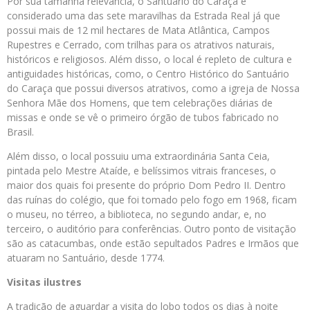
Por sua tamanha relevância, o Santuário do Caraça é
considerado uma das sete maravilhas da Estrada Real já que
possui mais de 12 mil hectares de Mata Atlântica, Campos
Rupestres e Cerrado, com trilhas para os atrativos naturais,
históricos e religiosos. Além disso, o local é repleto de cultura e
antiguidades históricas, como, o Centro Histórico do Santuário
do Caraça que possui diversos atrativos, como a igreja de Nossa
Senhora Mãe dos Homens, que tem celebrações diárias de
missas e onde se vê o primeiro órgão de tubos fabricado no
Brasil.
Além disso, o local possuiu uma extraordinária Santa Ceia,
pintada pelo Mestre Ataíde, e belíssimos vitrais franceses, o
maior dos quais foi presente do próprio Dom Pedro II. Dentro
das ruínas do colégio, que foi tomado pelo fogo em 1968, ficam
o museu, no térreo, a biblioteca, no segundo andar, e, no
terceiro, o auditório para conferências. Outro ponto de visitação
são as catacumbas, onde estão sepultados Padres e Irmãos que
atuaram no Santuário, desde 1774.
Visitas ilustres
A tradição de aguardar a visita do lobo todos os dias à noite