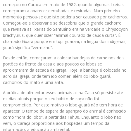
começou no Caraça em maio de 1982, quando algumas lixeiras
começaram a aparecer derrubadas e reviradas. Num primeiro
momento pensou-se que isto poderia ser causado por cachorros.
Começou-se a observar e se descobriu que o grande cachorro
que revirava as lixeiras do Santuário era na verdade o Chrysocyon
brachyurus, que quer dizer “animal dourado de cauda curta”. É
chamado Guará porque em tupi-guarani, na língua dos indígenas,
guará significa “vermelho”.
Desde então, começaram a colocar bandejas de carne nos dois
portões da frente da casa e aos poucos os lobos se
aproximaram da escada da igreja. Hoje, a bandeja é colocada no
adro da igreja, onde têm ido comer, além do lobo-guará,
cachorros-do-mato e uma anta.
A prática de alimentar esses animais ali na Casa só persiste até
os dias atuais porque o seu hábito de caça não foi
comprometido. Por este motivo o lobo-guará não tem hora de
aparecer. O tempo de espera da aparição do animal é conhecido
como “hora do lobo”, a partir das 18h30. Enquanto o lobo não
vem, o Caraça proporciona aos hóspedes um tempo da
informação, a educação ambiental.