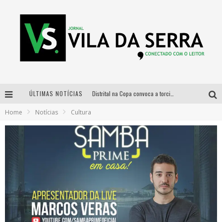
ÚLTIMAS NOTÍCIAS
Distrital na Copa convoca a torcida mineira para oitavas de final entre Brasil e Noruega
Home
Notícias
Cultura
Curso gratuito de Design de Moda chega a Balneário Água Limpa, em Nova Lima (MG)
Cidade Junina se consolida como vitrine estratégica para grandes marcas e se despede com Xand Avião e Mari Fernandez
Designer mineira lança jogo educativo sobre coleta seletiva na maior feira de jogos de tabuleiro da América Latina