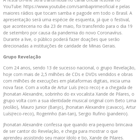
YouTube: https://www.youtube.com/sambaprimeoficial e pelas
maiores rádios que tocam samba e pagode em todo o Brasil. A
apresentação será uma espécie de esquenta, já que o festival,
que aconteceria no dia 23 de maio, foi transferido para o dia 19
de setembro por causa da pandemia do novo Coronavírus.
Durante a live, o público poderá fazer doações que serão
direcionadas a instituições de caridade de Minas Gerais.
Grupo Revelação
Com 24 anos, sendo 13 de sucesso nacional, o grupo Revelação,
hoje com mais de 2,5 milhões de CDs e DVDs vendidos e obras
com milhões de execuções em plataformas digitais, inicia uma
nova fase. Com a volta de Artur Luís (reco reco) e a chegada de
Jhonatan Alexandre, sobrinho do ex vocalista Xande de Pilares, o
grupo volta com a sua identidade musical original com Beto Lima
(violão), Mauro Junior (Banjo), Jhonatan Alexandre (cavaco), Artur
Luís(reco-reco), Rogerinho (tan-tan), Sergio Rufino (pandeiro).
Jhonatan Alexandre confessa que quando era pequeno brincava
de ser cantor do Revelação, e chega para mostrar o que
aprendeu assistindo seu maior ídolo e tio, Xande de Pilares.