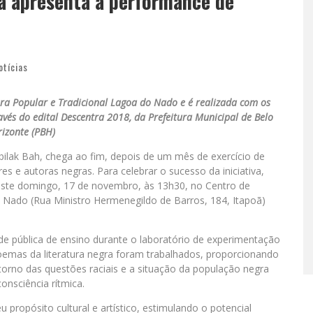
ra apresenta a performance de
otícias
ura Popular e Tradicional Lagoa do Nado e é realizada com os
ravés do edital Descentra 2018, da Prefeitura Municipal de Belo
izonte (PBH)
abilak Bah, chega ao fim, depois de um mês de exercício de
s e autoras negras. Para celebrar o sucesso da iniciativa,
ste domingo, 17 de novembro, às 13h30, no Centro de
o Nado (Rua Ministro Hermenegildo de Barros, 184, Itapoã)
ede pública de ensino durante o laboratório de experimentação
emas da literatura negra foram trabalhados, proporcionando
orno das questões raciais e a situação da população negra
onsciência rítmica.
propósito cultural e artístico, estimulando o potencial