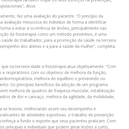
pulacionais”, disse.
ramente, faz uma avaliação do paciente. “O princípio da
a avaliação minuciosa do indivíduo de forma a identificar
 forma a evitar a ocorrência de lesões, principalmente nas
doção da fisioterapia como um método preventivo, é uma
 a saúde do trabalhador, para a promoção da saúde na terceira
esempenho dos atletas e a para a saúde da mulher”, completa.
que na terceira idade a fisioterapia atua objetivamente. “Com
cos e respiratórios com os objetivos de melhora da função,
diorrespiratória, melhora do equilíbrio e prevenindo ou
ento. Os principais benefícios da adoção de um programa
vem melhora de quadros de fraqueza muscular, estabilização
dros de dor e cansaço, melhora da agilidade, da mobilidade,
leta se lesione, melhorando assim seu desempenho e
raticantes de atividades esportivas, o trabalho de prevenção
ue conheça a fundo o esporte que seus pacientes praticam. Com
s principais e individuais que podem gerar lesões a curto,