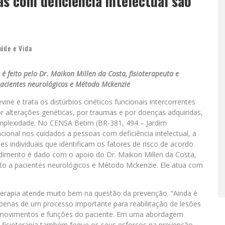
as com deficiência intelectual são
úde e Vida
feito pelo Dr. Maikon Millen da Costa, fisioterapeuta e
pacientes neurológicos e Método Mckenzie
ine e trata os distúrbios cinéticos funcionais intercorrentes
alterações genéticas, por traumas e por doenças adquiridas,
mplexidade. No CENSA Betim (BR-381, 494 – Jardim
acional nos cuidados a pessoas com deficiência intelectual, a
es individuais que identificam os fatores de risco de acordo
endimento é dado com o apoio do Dr. Maikon Millen da Costa,
nto a pacientes neurológicos e Método Mckenzie. Ele atua com
terapia atende muito bem na questão da prevenção. “Ainda é
apenas de um processo importante para reabilitação de lesões
e movimentos e funções do paciente. Em uma abordagem
a fisioterapia também foque os seus esforços na prevenção,