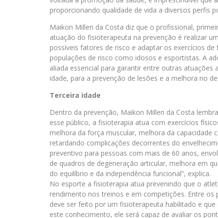
proporcionando qualidade de vida a diversos perfis po
Maikon Millen da Costa diz que o profissional, primei
atuação do fisioterapeuta na prevenção é realizar um
possíveis fatores de risco e adaptar os exercícios de
populações de risco como idosos e esportistas. A a
aliada essencial para garantir entre outras atuações
idade, para a prevenção de lesões e a melhora no d
Terceira idade
Dentro da prevenção, Maikon Millen da Costa lembra 
esse público, a fisioterapia atua com exercícios físi
melhora da força muscular, melhora da capacidade car
retardando complicações decorrentes do envelhecim
preventivo para pessoas com mais de 60 anos, envol
de quadros de degeneração articular, melhora em qua
do equilíbrio e da independência funcional”, explica.
No esporte a fisioterapia atua prevenindo que o at
rendimento nos treinos e em competições. Entre os p
deve ser feito por um fisioterapeuta habilitado e q
este conhecimento, ele será capaz de avaliar os ponto