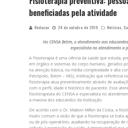
Fisioterapia preventiva: pesso
beneficiadas pela atividade
Redacao
24 de outubro de 2019
Notícias
,
Sa
No CENSA Betim, o atendimento aos educandos é 
especialista no atendimento a 
A Fisioterapia é uma ciência da saúde que estuda, prev
em órgãos e sistemas do corpo humano, gerados por 
na atenção básica, na média complexidade e alta co
Petrópolis, Betim – MG), instituição que referência n
fisioterapia atua preventivamente através de avaliaçõ
com o perfil, idade e histórico do paciente. Esse at
fisioterapeuta do CENSA e especialista no atendime
a maioria dos educandos da instituição.
De acordo com o Dr. Maikon Millen da Costa, a fisio
muito comum a visão de que a fisioterapia se trata 
ou de pós-operatório, auxiliando na recuperação d
voltada à promoção da saúde, é imprescindível que 