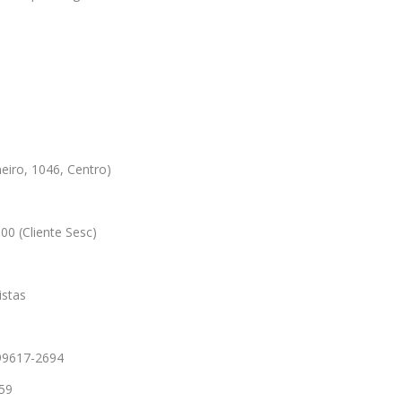
eiro, 1046, Centro)
,00 (Cliente Sesc)
istas
 99617-2694
159