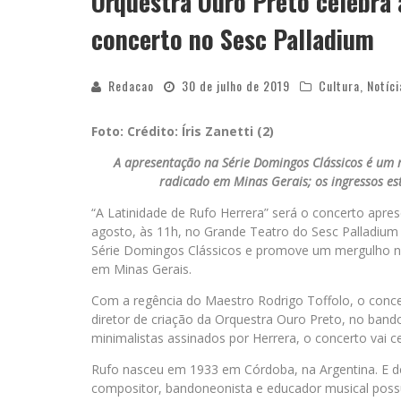
Orquestra Ouro Preto celebra 
concerto no Sesc Palladium
Redacao
30 de julho de 2019
Cultura
,
Notíci
Foto: Crédito: Íris Zanetti (2)
A apresentação na Série Domingos Clássicos é um
radicado em Minas Gerais; os ingressos es
“A Latinidade de Rufo Herrera” será o concerto apr
agosto, às 11h, no Grande Teatro do Sesc Palladium (
Série Domingos Clássicos e promove um mergulho na
em Minas Gerais.
Com a regência do Maestro Rodrigo Toffolo, o conce
diretor de criação da Orquestra Ouro Preto, no ba
minimalistas assinados por Herrera, o concerto vai cel
Rufo nasceu em 1933 em Córdoba, na Argentina. E de
compositor, bandoneonista e educador musical possui