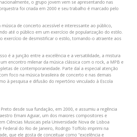
o nacionalmente, o grupo jovem vem se apresentando nas
 orquestra foi criada em 2000 e seu trabalho é marcado pelo
 música de concerto acessível e interessante ao público,
ando até o público em um exercício de popularização do estilo.
exercício de desmistificar o estilo, tornando-o atraente aos
so é a junção entre a excelência e a versatilidade, a mistura
do um encontro milenar da música clássica com o rock, a MPB e
epletas de contemporaneidade. Parte daí a especial atenção
 com foco na música brasileira de concerto e nas demais
mo à pesquisa e difusão do repertório vinculado à Escola
ro Preto desde sua fundação, em 2000, e assumiu a regência
aestro Ernani Aguiar, um dos maiores compositores e
em Ciências Musicais pela Universidade Nova de Lisboa
 Federal do Rio de Janeiro, Rodrigo Toffolo imprimi na
ade, que ele gosta de conceituar como “excelência e