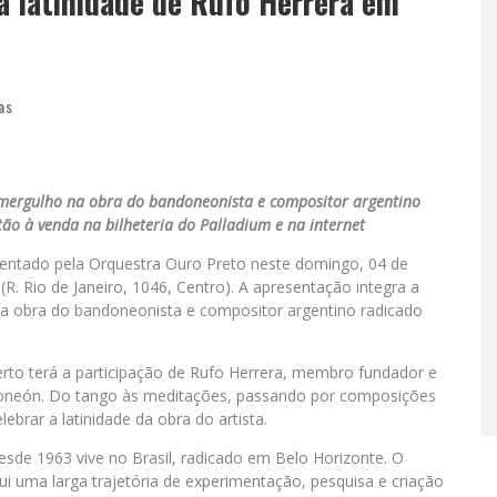
a latinidade de Rufo Herrera em
as
 mergulho na obra do bandoneonista e compositor argentino
tão à venda na bilheteria do Palladium e na internet
esentado pela Orquestra Ouro Preto neste domingo, 04 de
R. Rio de Janeiro, 1046, Centro). A apresentação integra a
 obra do bandoneonista e compositor argentino radicado
rto terá a participação de Rufo Herrera, membro fundador e
ndoneón. Do tango às meditações, passando por composições
ebrar a latinidade da obra do artista.
sde 1963 vive no Brasil, radicado em Belo Horizonte. O
 uma larga trajetória de experimentação, pesquisa e criação