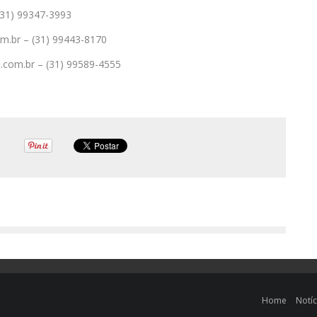
(31) 99347-3993
m.br – (31) 99443-8170
com.br – (31) 99589-4555
Home
Notíc