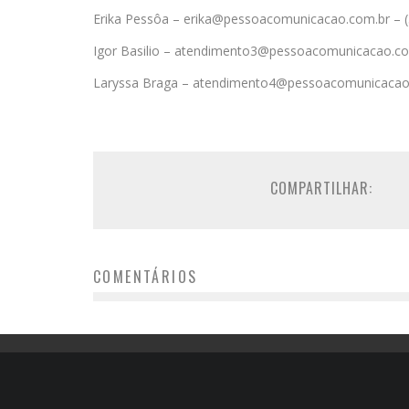
Erika Pessôa – erika@pessoacomunicacao.com.br – 
Igor Basilio – atendimento3@pessoacomunicacao.co
Laryssa Braga – atendimento4@pessoacomunicacao.
COMPARTILHAR:
COMENTÁRIOS