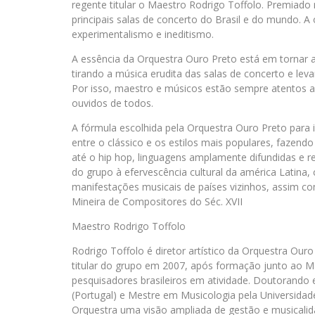
regente titular o Maestro Rodrigo Toffolo. Premiad
principais salas de concerto do Brasil e do mundo. A
experimentalismo e ineditismo.
A essência da Orquestra Ouro Preto está em tornar a
tirando a música erudita das salas de concerto e lev
Por isso, maestro e músicos estão sempre atentos ao 
ouvidos de todos.
A fórmula escolhida pela Orquestra Ouro Preto para is
entre o clássico e os estilos mais populares, fazen
até o hip hop, linguagens amplamente difundidas e r
do grupo à efervescência cultural da américa Latina,
manifestações musicais de países vizinhos, assim co
Mineira de Compositores do Séc. XVII
Maestro Rodrigo Toffolo
Rodrigo Toffolo é diretor artístico da Orquestra Ou
titular do grupo em 2007, após formação junto ao M
pesquisadores brasileiros em atividade. Doutorando 
(Portugal) e Mestre em Musicologia pela Universidade
Orquestra uma visão ampliada de gestão e musicalid