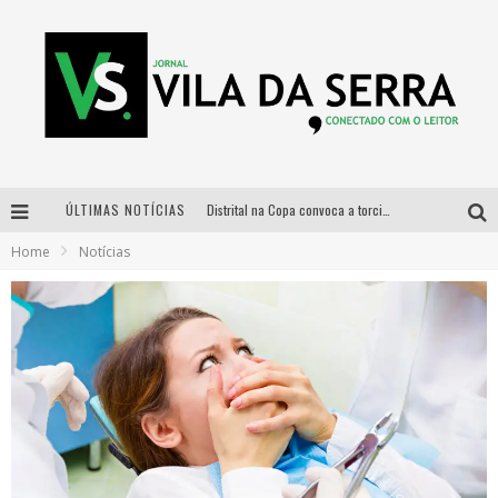
ÚLTIMAS NOTÍCIAS
Distrital na Copa convoca a torcida mineira para oitavas de final entre Brasil e Noruega
Home
Notícias
Curso gratuito de Design de Moda chega a Balneário Água Limpa, em Nova Lima (MG)
Cidade Junina se consolida como vitrine estratégica para grandes marcas e se despede com Xand Avião e Mari Fernandez
Designer mineira lança jogo educativo sobre coleta seletiva na maior feira de jogos de tabuleiro da América Latina