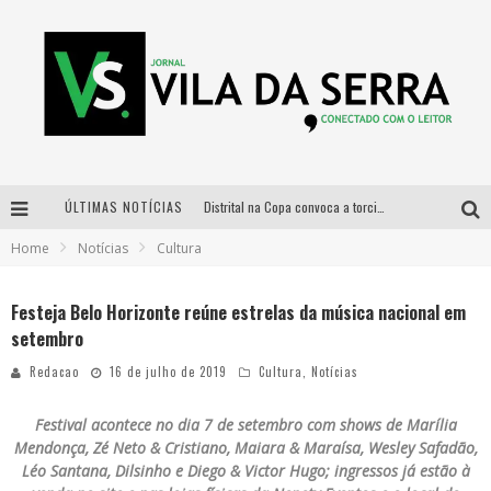
ÚLTIMAS NOTÍCIAS
Distrital na Copa convoca a torcida mineira para oitavas de final entre Brasil e Noruega
Home
Notícias
Cultura
Curso gratuito de Design de Moda chega a Balneário Água Limpa, em Nova Lima (MG)
Cidade Junina se consolida como vitrine estratégica para grandes marcas e se despede com Xand Avião e Mari Fernandez
Festeja Belo Horizonte reúne estrelas da música nacional em
setembro
Designer mineira lança jogo educativo sobre coleta seletiva na maior feira de jogos de tabuleiro da América Latina
Redacao
16 de julho de 2019
Cultura
,
Notícias
Festival acontece no dia 7 de setembro com shows de Marília
Mendonça, Zé Neto & Cristiano, Maiara & Maraísa, Wesley Safadão,
Léo Santana, Dilsinho e Diego & Victor Hugo; ingressos já estão à