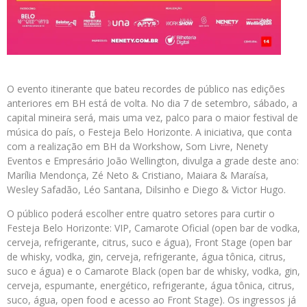
O evento itinerante que bateu recordes de público nas edições
anteriores em BH está de volta. No dia 7 de setembro, sábado, a
capital mineira será, mais uma vez, palco para o maior festival de
música do país, o Festeja Belo Horizonte. A iniciativa, que conta
com a realização em BH da Workshow, Som Livre, Nenety
Eventos e Empresário João Wellington, divulga a grade deste ano:
Marília Mendonça, Zé Neto & Cristiano, Maiara & Maraísa,
Wesley Safadão, Léo Santana, Dilsinho e Diego & Victor Hugo.
O público poderá escolher entre quatro setores para curtir o
Festeja Belo Horizonte: VIP, Camarote Oficial (open bar de vodka,
cerveja, refrigerante, citrus, suco e água), Front Stage (open bar
de whisky, vodka, gin, cerveja, refrigerante, água tônica, citrus,
suco e água) e o Camarote Black (open bar de whisky, vodka, gin,
cerveja, espumante, energético, refrigerante, água tônica, citrus,
suco, água, open food e acesso ao Front Stage). Os ingressos já