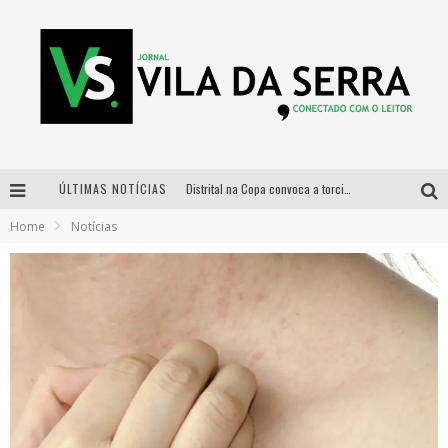
ÚLTIMAS NOTÍCIAS
Distrital na Copa convoca a torcida mineira para oitavas de final entre Brasil e Noruega
Home
Notícias
Curso gratuito de Design de Moda chega a Balneário Água Limpa, em Nova Lima (MG)
Cidade Junina se consolida como vitrine estratégica para grandes marcas e se despede com Xand Avião e Mari Fernandez
Designer mineira lança jogo educativo sobre coleta seletiva na maior feira de jogos de tabuleiro da América Latina