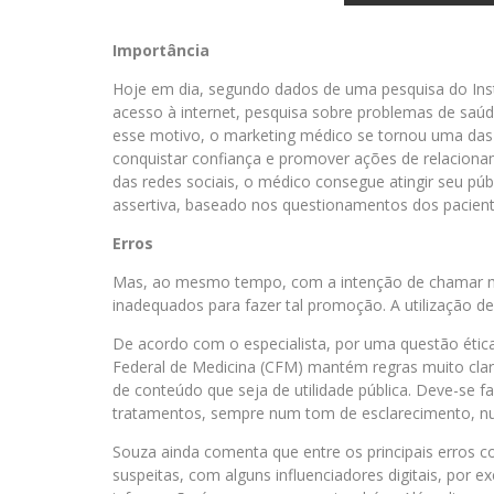
Importância
Hoje em dia, segundo dados de uma pesquisa do Insti
acesso à internet, pesquisa sobre problemas de saúd
esse motivo, o marketing médico se tornou uma das p
conquistar confiança e promover ações de relaciona
das redes sociais, o médico consegue atingir seu púb
assertiva, baseado nos questionamentos dos paciente
Erros
Mas, ao mesmo tempo, com a intenção de chamar mai
inadequados para fazer tal promoção. A utilização d
De acordo com o especialista, por uma questão ética
Federal de Medicina (CFM) mantém regras muito clara
de conteúdo que seja de utilidade pública. Deve-se f
tratamentos, sempre num tom de esclarecimento, nu
Souza ainda comenta que entre os principais erros 
suspeitas, com alguns influenciadores digitais, por 