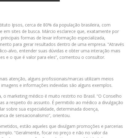
tuto Ipsos, cerca de 80% da população brasileira, com
e em sites de busca. Márcio esclarece que, exatamente por
rincipais formas de levar informação especializada,
mento para gerar resultados dentro de uma empresa. “Através
lico-alvo, entender suas dúvidas e obter uma interação mais
s e o que é valor para eles”, comentou o consultor.
s atenção, alguns profissionais/marcas utilizam meios
e imagens e informações indevidas são alguns exemplos.
, o marketing médico é muito restrito no Brasil. “O Conselho
s a respeito do assunto. É permitido ao médico a divulgação
alar sobre sua especialidade, determinada doença,
nca de sensacionalismo”, orientou.
cometidos, estão aqueles que divulgam promoções e parcerias
exemplo. “Geralmente, focar no preço e não no valor da