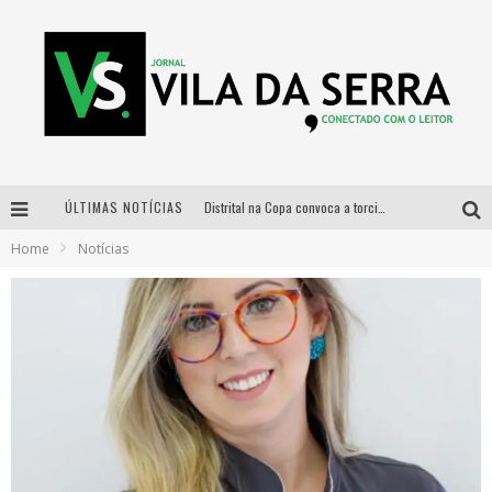
ÚLTIMAS NOTÍCIAS
Distrital na Copa convoca a torcida mineira para oitavas de final entre Brasil e Noruega
Home
Notícias
Curso gratuito de Design de Moda chega a Balneário Água Limpa, em Nova Lima (MG)
Cidade Junina se consolida como vitrine estratégica para grandes marcas e se despede com Xand Avião e Mari Fernandez
Designer mineira lança jogo educativo sobre coleta seletiva na maior feira de jogos de tabuleiro da América Latina