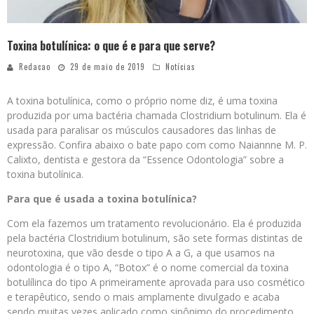
Toxina botulínica: o que é e para que serve?
Redacao
29 de maio de 2019
Notícias
A toxina botulínica, como o próprio nome diz, é uma toxina
produzida por uma bactéria chamada Clostridium botulinum. Ela é
usada para paralisar os músculos causadores das linhas de
expressão. Confira abaixo o bate papo com como Naiannne M. P.
Calixto, dentista e gestora da “Essence Odontologia” sobre a
toxina butolínica.
Para que é usada a toxina botulínica?
Com ela fazemos um tratamento revolucionário. Ela é produzida
pela bactéria Clostridium botulinum, são sete formas distintas de
neurotoxina, que vão desde o tipo A a G, a que usamos na
odontologia é o tipo A, “Botox” é o nome comercial da toxina
botulílinca do tipo A primeiramente aprovada para uso cosmético
e terapêutico, sendo o mais amplamente divulgado e acaba
sendo muitas vezes aplicado como sinônimo do procedimento.