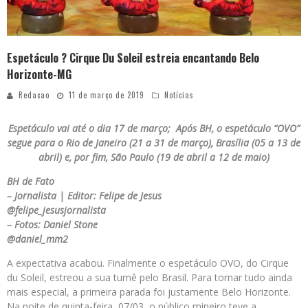
Espetáculo ? Cirque Du Soleil estreia encantando Belo
Horizonte-MG
Redacao
11 de março de 2019
Notícias
Espetáculo vai até o dia 17 de março; Após BH, o espetáculo “OVO”
segue para o Rio de Janeiro (21 a 31 de março), Brasília (05 a 13 de
abril) e, por fim, São Paulo (19 de abril a 12 de maio)
BH de Fato
– Jornalista | Editor: Felipe de Jesus
@felipe_jesusjornalista
– Fotos: Daniel Stone
@daniel_mm2
A expectativa acabou. Finalmente o espetáculo OVO, do Cirque
du Soleil, estreou a sua turnê pelo Brasil. Para tornar tudo ainda
mais especial, a primeira parada foi justamente Belo Horizonte.
Na noite de quinta-feira, 07/03, o público mineiro teve a