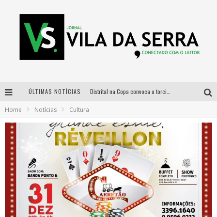
ÚLTIMAS NOTÍCIAS
Distrital na Copa convoca a torcida mineira para oitavas de final entre Brasil e Noruega
Home
Notícias
Cultura
Curso gratuito de Design de Moda chega a Balneário Água Limpa, em Nova Lima (MG)
Cidade Junina se consolida como vitrine estratégica para grandes marcas e se despede com Xand Avião e Mari Fernandez
Designer mineira lança jogo educativo sobre coleta seletiva na maior feira de jogos de tabuleiro da América Latina