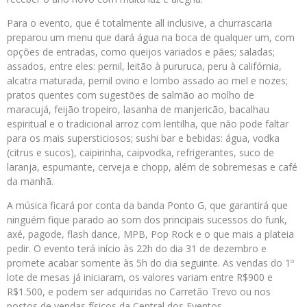
Para o evento, que é totalmente all inclusive, a churrascaria
preparou um menu que dará água na boca de qualquer um, com
opções de entradas, como queijos variados e pães; saladas;
assados, entre eles: pernil, leitão à pururuca, peru à califórnia,
alcatra maturada, pernil ovino e lombo assado ao mel e nozes;
pratos quentes com sugestões de salmão ao molho de
maracujá, feijão tropeiro, lasanha de manjericão, bacalhau
espiritual e o tradicional arroz com lentilha, que não pode faltar
para os mais supersticiosos; sushi bar e bebidas: água, vodka
(citrus e sucos), caipirinha, caipvodka, refrigerantes, suco de
laranja, espumante, cerveja e chopp, além de sobremesas e café
da manhã.
A música ficará por conta da banda Ponto G, que garantirá que
ninguém fique parado ao som dos principais sucessos do funk,
axé, pagode, flash dance, MPB, Pop Rock e o que mais a plateia
pedir. O evento terá início às 22h do dia 31 de dezembro e
promete acabar somente às 5h do dia seguinte. As vendas do 1º
lote de mesas já iniciaram, os valores variam entre R$900 e
R$1.500, e podem ser adquiridas no Carretão Trevo ou nos
postos de vendas físicos da Central dos Eventos.