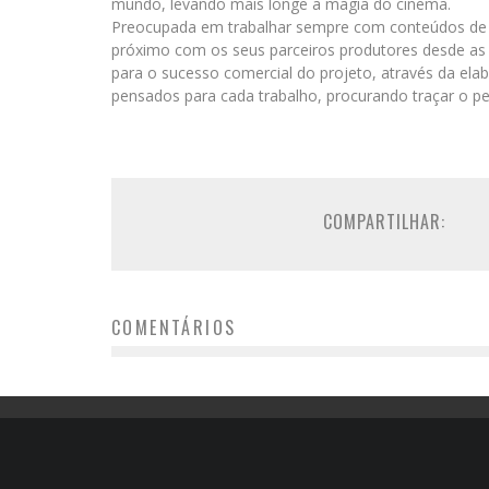
mundo, levando mais longe a magia do cinema.
Preocupada em trabalhar sempre com conteúdos de a
próximo com os seus parceiros produtores desde as e
para o sucesso comercial do projeto, através da el
pensados para cada trabalho, procurando traçar o pe
COMPARTILHAR:
COMENTÁRIOS