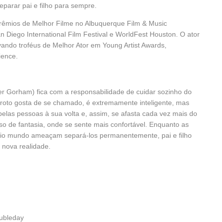
parar pai e filho para sempre.
prêmios de Melhor Filme no Albuquerque Film & Music
n Diego International Film Festival e WorldFest Houston. O ator
ando troféus de Melhor Ator em Young Artist Awards,
ience.
er Gorham) fica com a responsabilidade de cuidar sozinho do
 garoto gosta de se chamado, é extremamente inteligente, mas
pelas pessoas à sua volta e, assim, se afasta cada vez mais do
so de fantasia, onde se sente mais confortável. Enquanto as
prio mundo ameaçam separá-los permanentemente, pai e filho
 nova realidade.
oubleday