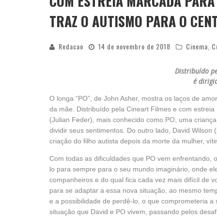
COM ESTREIA MARCADA PARA 
TRAZ O AUTISMO PARA O CEN
Redacao
14 de novembro de 2018
Cinema
,
C
Distribuído pe
é dirig
O longa “PO”, de John Asher, mostra os laços de amor 
da mãe. Distribuído pela Cineart Filmes e com estrei
(Julian Feder), mais conhecido como PO, uma criança 
dividir seus sentimentos. Do outro lado, David Wilso
criação do filho autista depois da morte da mulher, ví
Com todas as dificuldades que PO vem enfrentando, 
lo para sempre para o seu mundo imaginário, onde e
companheiros e do qual fica cada vez mais difícil de v
para se adaptar a essa nova situação, ao mesmo tem
e a possibilidade de perdê-lo, o que comprometeria a 
situação que David e PO vivem, passando pelos desafi