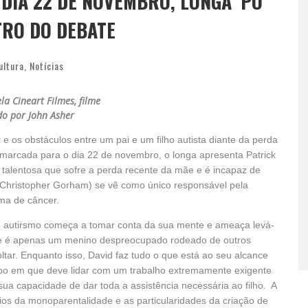
DIA 22 DE NOVEMBRO, LONGA ‘PO’
TRO DO DEBATE
ultura
,
Notícias
la Cineart Filmes, filme
ido por John Asher
e os obstáculos entre um pai e um filho autista diante da perda
a marcada para o dia 22 de novembro, o longa apresenta Patrick
talentosa que sofre a perda recente da mãe e é incapaz de
n (Christopher Gorham) se vê como único responsável pela
tima de câncer.
o autirsmo começa a tomar conta da sua mente e ameaça levá-
le é apenas um menino despreocupado rodeado de outros
oltar. Enquanto isso, David faz tudo o que está ao seu alcance
po em que deve lidar com um trabalho extremamente exigente
sua capacidade de dar toda a assistência necessária ao filho. A
os da monoparentalidade e as particularidades da criação de