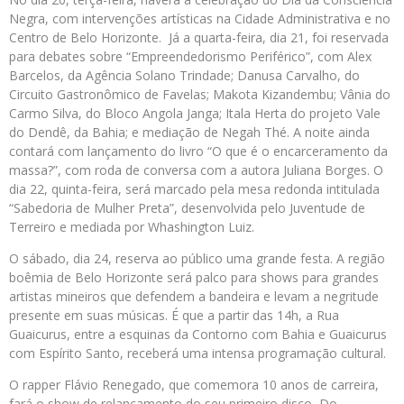
Negra, com intervenções artísticas na Cidade Administrativa e no
Centro de Belo Horizonte. Já a quarta-feira, dia 21, foi reservada
para debates sobre “Empreendedorismo Periférico”, com Alex
Barcelos, da Agência Solano Trindade; Danusa Carvalho, do
Circuito Gastronômico de Favelas; Makota Kizandembu; Vânia do
Carmo Silva, do Bloco Angola Janga; Itala Herta do projeto Vale
do Dendê, da Bahia; e mediação de Negah Thé. A noite ainda
contará com lançamento do livro “O que é o encarceramento da
massa?”, com roda de conversa com a autora Juliana Borges. O
dia 22, quinta-feira, será marcado pela mesa redonda intitulada
“Sabedoria de Mulher Preta”, desenvolvida pelo Juventude de
Terreiro e mediada por Whashington Luiz.
O sábado, dia 24, reserva ao público uma grande festa. A região
boêmia de Belo Horizonte será palco para shows para grandes
artistas mineiros que defendem a bandeira e levam a negritude
presente em suas músicas. É que a partir das 14h, a Rua
Guaicurus, entre a esquinas da Contorno com Bahia e Guaicurus
com Espírito Santo, receberá uma intensa programação cultural.
O rapper Flávio Renegado, que comemora 10 anos de carreira,
fará o show de relançamento do seu primeiro disco, Do