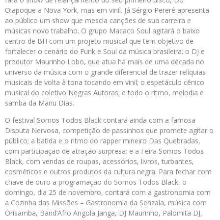
Oiapoque a Nova York, mas em vinil. Já Sérgio Pererê apresenta
ao público um show que mescla canções de sua carreira e
músicas novo trabalho. O grupo Macaco Soul agitará o baixo
centro de BH com um projeto musical que tem objetivo de
fortalecer o cenário do Funk e Soul da música brasileira; o DJ e
produtor Maurinho Lobo, que atua há mais de uma década no
universo da música com o grande diferencial de trazer relíquias
musicais de volta à tona tocando em vinil; o espetáculo cênico
musical do coletivo Negras Autoras; e todo o ritmo, melodia e
samba da Manu Dias.
O festival Somos Todos Black contará ainda com a famosa
Disputa Nervosa, competição de passinhos que promete agitar o
público; a batida e o ritmo do rapper mineiro Das Quebradas,
com participação de atração surpresa; e a Feira Somos Todos
Black, com vendas de roupas, acessórios, livros, turbantes,
cosméticos e outros produtos da cultura negra. Para fechar com
chave de ouro a programação do Somos Todos Black, o
domingo, dia 25 de novembro, contará com a gastronomia com
a Cozinha das Missões – Gastronomia da Senzala, música com
Orisamba, Band’Afro Angola Janga, DJ Maurinho, Palomita DJ,