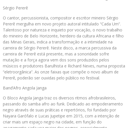
Sérgio Pererê
O cantor, percussionista, compositor e escritor mineiro Sérgio
Pererê mergulha em novo projeto autoral intitulado “Cada Um”.
Talentoso por natureza e inquieto por vocação, o novo trabalho
do mineiro de Belo Horizonte, herdeiro da cultura Africana e filho
das Minas Gerais, indica a transformação e a intimidade na
carreira de Sérgio Pererê. Neste disco, a marca percussiva da
carreira de Pererê está presente, mas a sonoridade sofre
mutação e a força agora vem dos sons produzidos pelos
músicos e produtores Barulhista e Richard Neves, numa proposta
“eletroorgânica”. As onze faixas que compõe o novo album de
Pererê, poderão ser ouvidas pelo público no festival.
Band’Afro Angola Janga
O Bloco Angola Janga traz os diversos ritmos afrobrasileiros,
passando do samba afro ao funk. Dedicado ao empoderamento
negro através de suas práticas e repertórios, foi fundado por
Nayara Garófalo e Lucas Jupetipe em 2015, com a intenção de
criar mais um espaço negro na cidade, em função do
apagamento cada vez maior dos negros, especialmente