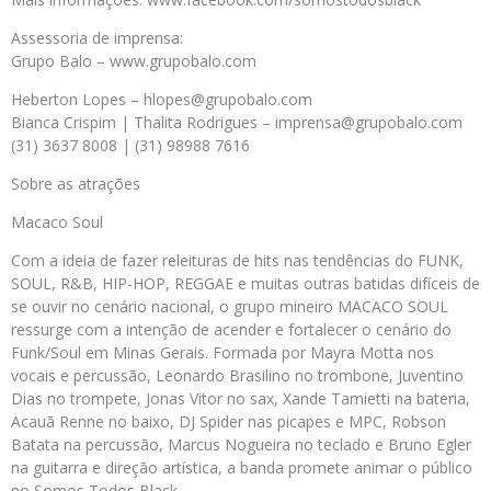
Assessoria de imprensa:
Grupo Balo – www.grupobalo.com
Heberton Lopes – hlopes@grupobalo.com
Bianca Crispim | Thalita Rodrigues – imprensa@grupobalo.com
(31) 3637 8008 | (31) 98988 7616
Sobre as atrações
Macaco Soul
Com a ideia de fazer releituras de hits nas tendências do FUNK,
SOUL, R&B, HIP-HOP, REGGAE e muitas outras batidas difíceis de
se ouvir no cenário nacional, o grupo mineiro MACACO SOUL
ressurge com a intenção de acender e fortalecer o cenário do
Funk/Soul em Minas Gerais. Formada por Mayra Motta nos
vocais e percussão, Leonardo Brasilino no trombone, Juventino
Dias no trompete, Jonas Vitor no sax, Xande Tamietti na bateria,
Acauã Renne no baixo, DJ Spider nas picapes e MPC, Robson
Batata na percussão, Marcus Nogueira no teclado e Bruno Egler
na guitarra e direção artística, a banda promete animar o público
no Somos Todos Black.