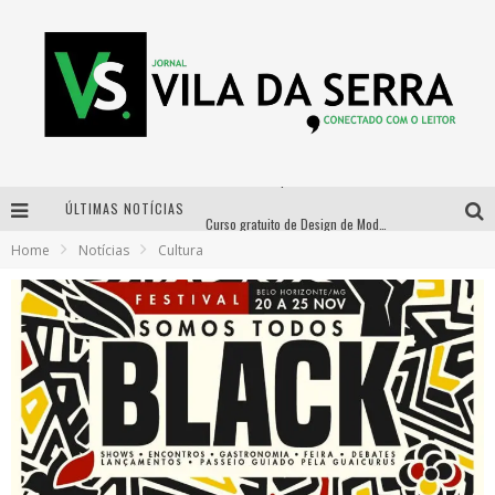
ÚLTIMAS NOTÍCIAS
Curso gratuito de Design de Moda chega a Balneário Água Limpa, em Nova Lima (MG)
Home
Notícias
Cultura
Cidade Junina se consolida como vitrine estratégica para grandes marcas e se despede com Xand Avião e Mari Fernandez
Designer mineira lança jogo educativo sobre coleta seletiva na maior feira de jogos de tabuleiro da América Latina
Distrital na Copa convoca a torcida mineira para oitavas de final entre Brasil e Noruega