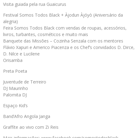
Visita guiada pela rua Guaicurus
Festival Somos Todos Black + Àjodun Àjóyò (Aniversário da
alegria)
Feira Somos Todos Black com vendas de roupas, acessórios,
livros, turbantes, cosméticos e muito mais
Banquete das Missões – Cozinha Senzala com os mentores
Flávio Xapuri e Americo Piacenza e os Chef’s convidados D. Dirce,
D. Nilce e Lucilene
Orisamba
Preta Poeta
Juventude de Terreiro
DJ Maurinho
Palomita DJ
Espaço Kid’s
Band’Afro Angola Janga
Graffite ao vivo com Zi Reis
Mais informações: www.facebook.com/somostodosblack