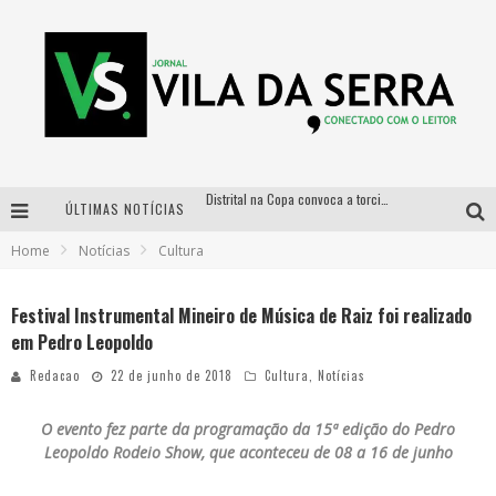
Distrital na Copa convoca a torcida mineira para oitavas de final entre Brasil e Noruega
ÚLTIMAS NOTÍCIAS
Curso gratuito de Design de Moda chega a Balneário Água Limpa, em Nova Lima (MG)
Home
Notícias
Cultura
Cidade Junina se consolida como vitrine estratégica para grandes marcas e se despede com Xand Avião e Mari Fernandez
Festival Instrumental Mineiro de Música de Raiz foi realizado
Designer mineira lança jogo educativo sobre coleta seletiva na maior feira de jogos de tabuleiro da América Latina
em Pedro Leopoldo
Redacao
22 de junho de 2018
Cultura
,
Notícias
O evento fez parte da programação da 15ª edição do Pedro
Leopoldo Rodeio Show, que aconteceu de 08 a 16 de junho