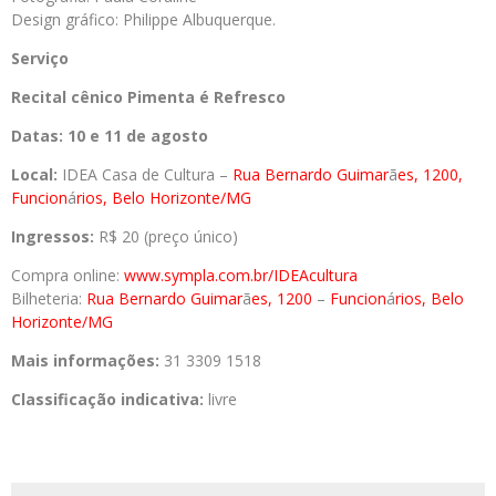
Design gráfico: Philippe Albuquerque.
Serviço
Recital cênico
Pimenta
é
Refresco
Datas: 10 e 11 de agosto
Local:
IDEA Casa de Cultura –
Rua Bernardo Guimar
ã
es, 1200,
Funcion
á
rios, Belo Horizonte/MG
Ingressos:
R$ 20 (preço único)
Compra online:
www.sympla.com.br/IDEA
cultura
Bilheteria:
Rua Bernardo Guimar
ã
es, 1200
–
Funcion
á
rios, Belo
Horizonte/MG
Mais informações:
31 3309 1518
Classificação indicativa:
livre