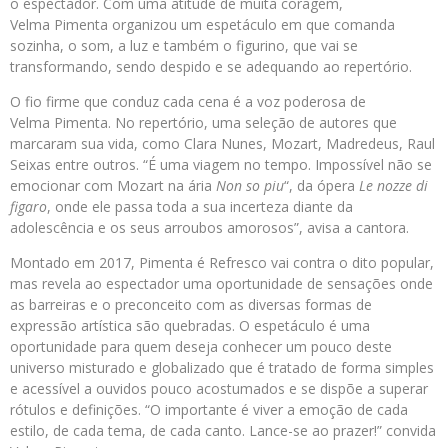
o espectador. Com uma atitude de muita coragem,
Velma
Pimenta
organizou um espetáculo em que comanda
sozinha, o som, a luz e também o figurino, que vai se
transformando, sendo despido e se adequando ao repertório.
O fio firme que conduz cada cena é a voz poderosa de
Velma
Pimenta
. No repertório, uma seleção de autores que
marcaram sua vida, como Clara Nunes, Mozart, Madredeus, Raul
Seixas entre outros. “É uma viagem no tempo. Impossível não se
emocionar com Mozart na ária
Non so piu
“, da ópera
Le nozze di
figaro
, onde ele passa toda a sua incerteza diante da
adolescência e os seus arroubos amorosos”, avisa a cantora.
Montado em 2017,
Pimenta
é
Refresco
vai contra o dito popular,
mas revela ao espectador uma oportunidade de sensações onde
as barreiras e o preconceito com as diversas formas de
expressão artística são quebradas. O espetáculo é uma
oportunidade para quem deseja conhecer um pouco deste
universo misturado e globalizado que é tratado de forma simples
e acessível a ouvidos pouco acostumados e se dispõe a superar
rótulos e definições. “O importante é viver a emoção de cada
estilo, de cada tema, de cada canto. Lance-se ao prazer!” convida