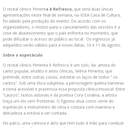
O recital cênico
Piment
a
é
Refresco,
que teria
duas únicas
apresentações neste final de semana, na IDEA Casa de Cultura,
foi adiado pela produção do evento. De acordo com os
organizadores, o motivo para o cancelamento das sessões é a
crise de abastecimento que o país enfrenta no momento, que
pode dificultar o acesso do público ao local. Os ingressos já
adquiridos serão válidos para a novas datas, 10 e 11 de agosto.
Sobre o espetáculo
O recital cênico
Pimenta
é
Refresco
é um solo, da artista do
canto popular, erudito e artes cênicas, Velma
Pimenta,
que
pretende, entre outras coisas, estreitar os laços de todos ” os
cantos”. Sob uma ótica subjetiva, a personagem quebra barreiras
e torna acessível e prazerosa essa proposta cênico/musical. Entre
“causos”, textos autorais e da poetisa Cora Coralina, a artista
traça um elo sem fronteiras. O figurino atua como cerne do
espetáculo e instrumento de cena e costura com maestria e
delicadeza a estória a ser contada.
No palco, uma cantora e atriz que tem tudo à mão para conduzir