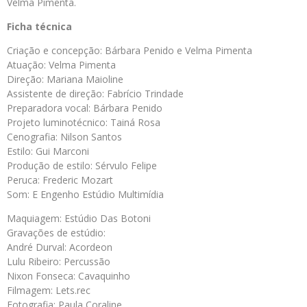
Velma
Pimenta
.
Ficha técnica
Criação e concepção: Bárbara Penido e Velma
Pimenta
Atuação: Velma
Pimenta
Direção: Mariana Maioline
Assistente de direção: Fabrício Trindade
Preparadora vocal: Bárbara Penido
Projeto luminotécnico: Tainá Rosa
Cenografia: Nilson Santos
Estilo: Gui Marconi
Produção de estilo: Sérvulo Felipe
Peruca: Frederic Mozart
Som: E Engenho Estúdio Multimídia
Maquiagem: Estúdio Das Botoni
Gravações de estúdio:
André Durval: Acordeon
Lulu Ribeiro: Percussão
Nixon Fonseca: Cavaquinho
Filmagem: Lets.rec
Fotografia: Paula Coraline