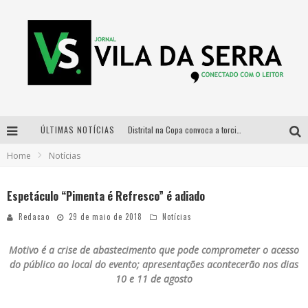
ÚLTIMAS NOTÍCIAS
Distrital na Copa convoca a torcida mineira para oitavas de final entre Brasil e Noruega
Home
Notícias
Curso gratuito de Design de Moda chega a Balneário Água Limpa, em Nova Lima (MG)
Cidade Junina se consolida como vitrine estratégica para grandes marcas e se despede com Xand Avião e Mari Fernandez
Espetáculo “Pimenta é Refresco” é adiado
Designer mineira lança jogo educativo sobre coleta seletiva na maior feira de jogos de tabuleiro da América Latina
Redacao
29 de maio de 2018
Notícias
Motivo é a crise de abastecimento que pode comprometer o acesso
do público ao local do evento; apresentações acontecerão nos dias
10 e 11 de agosto