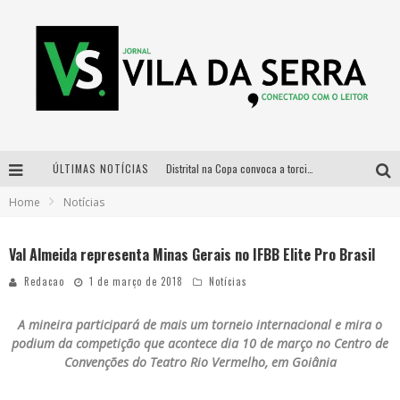
ÚLTIMAS NOTÍCIAS
Distrital na Copa convoca a torcida mineira para oitavas de final entre Brasil e Noruega
Home
Notícias
Curso gratuito de Design de Moda chega a Balneário Água Limpa, em Nova Lima (MG)
Cidade Junina se consolida como vitrine estratégica para grandes marcas e se despede com Xand Avião e Mari Fernandez
Val Almeida representa Minas Gerais no IFBB Elite Pro Brasil
Designer mineira lança jogo educativo sobre coleta seletiva na maior feira de jogos de tabuleiro da América Latina
Redacao
1 de março de 2018
Notícias
A mineira participará de mais um torneio internacional e mira o
podium da competição que acontece dia 10 de março no Centro de
Convenções do Teatro Rio Vermelho, em Goiânia