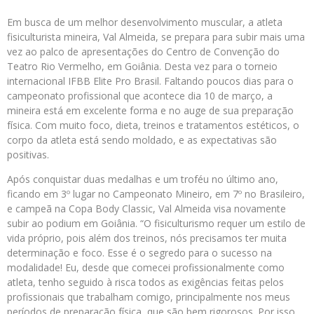
Em busca de um melhor desenvolvimento muscular, a atleta
fisiculturista mineira, Val Almeida, se prepara para subir mais uma
vez ao palco de apresentações do Centro de Convenção do
Teatro Rio Vermelho, em Goiânia. Desta vez para o torneio
internacional IFBB Elite Pro Brasil. Faltando poucos dias para o
campeonato profissional que acontece dia 10 de março, a
mineira está em excelente forma e no auge de sua preparação
física. Com muito foco, dieta, treinos e tratamentos estéticos, o
corpo da atleta está sendo moldado, e as expectativas são
positivas.
Após conquistar duas medalhas e um troféu no último ano,
ficando em 3º lugar no Campeonato Mineiro, em 7º no Brasileiro,
e campeã na Copa Body Classic, Val Almeida visa novamente
subir ao podium em Goiânia. “O fisiculturismo requer um estilo de
vida próprio, pois além dos treinos, nós precisamos ter muita
determinação e foco. Esse é o segredo para o sucesso na
modalidade! Eu, desde que comecei profissionalmente como
atleta, tenho seguido à risca todos as exigências feitas pelos
profissionais que trabalham comigo, principalmente nos meus
períodos de preparação física, que são bem rigorosos. Por isso