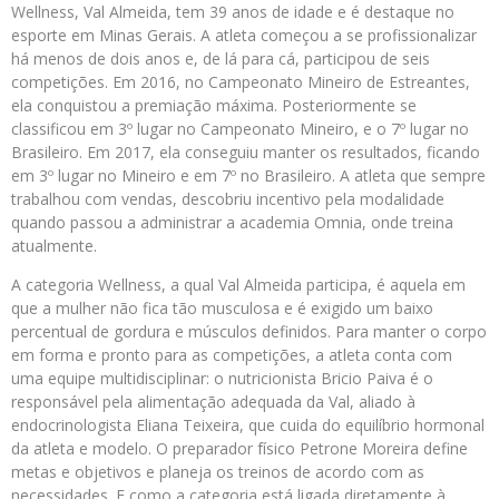
Wellness, Val Almeida, tem 39 anos de idade e é destaque no
esporte em Minas Gerais. A atleta começou a se profissionalizar
há menos de dois anos e, de lá para cá, participou de seis
competições. Em 2016, no Campeonato Mineiro de Estreantes,
ela conquistou a premiação máxima. Posteriormente se
classificou em 3º lugar no Campeonato Mineiro, e o 7º lugar no
Brasileiro. Em 2017, ela conseguiu manter os resultados, ficando
em 3º lugar no Mineiro e em 7º no Brasileiro. A atleta que sempre
trabalhou com vendas, descobriu incentivo pela modalidade
quando passou a administrar a academia Omnia, onde treina
atualmente.
A categoria Wellness, a qual Val Almeida participa, é aquela em
que a mulher não fica tão musculosa e é exigido um baixo
percentual de gordura e músculos definidos. Para manter o corpo
em forma e pronto para as competições, a atleta conta com
uma equipe multidisciplinar: o nutricionista Bricio Paiva é o
responsável pela alimentação adequada da Val, aliado à
endocrinologista Eliana Teixeira, que cuida do equilíbrio hormonal
da atleta e modelo. O preparador físico Petrone Moreira define
metas e objetivos e planeja os treinos de acordo com as
necessidades. E como a categoria está ligada diretamente à