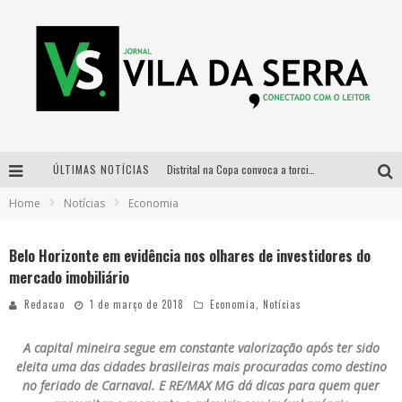
ÚLTIMAS NOTÍCIAS
Distrital na Copa convoca a torcida mineira para oitavas de final entre Brasil e Noruega
Home
Notícias
Economia
Curso gratuito de Design de Moda chega a Balneário Água Limpa, em Nova Lima (MG)
Cidade Junina se consolida como vitrine estratégica para grandes marcas e se despede com Xand Avião e Mari Fernandez
Belo Horizonte em evidência nos olhares de investidores do
mercado imobiliário
Designer mineira lança jogo educativo sobre coleta seletiva na maior feira de jogos de tabuleiro da América Latina
Redacao
1 de março de 2018
Economia
,
Notícias
A capital mineira segue em constante valorização após ter sido
eleita uma das cidades brasileiras mais procuradas como destino
no feriado de Carnaval. E RE/MAX MG dá dicas para quem quer