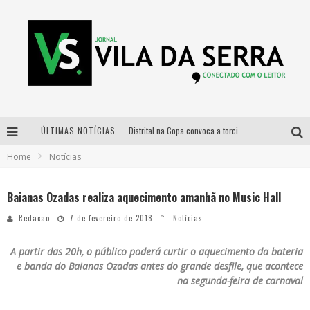
ÚLTIMAS NOTÍCIAS
Distrital na Copa convoca a torcida mineira para oitavas de final entre Brasil e Noruega
Home
Notícias
Curso gratuito de Design de Moda chega a Balneário Água Limpa, em Nova Lima (MG)
Cidade Junina se consolida como vitrine estratégica para grandes marcas e se despede com Xand Avião e Mari Fernandez
Baianas Ozadas realiza aquecimento amanhã no Music Hall
Designer mineira lança jogo educativo sobre coleta seletiva na maior feira de jogos de tabuleiro da América Latina
Redacao
7 de fevereiro de 2018
Notícias
A partir das 20h, o público poderá curtir o aquecimento da bateria
e banda do Baianas Ozadas antes do grande desfile, que acontece
na segunda-feira de carnaval