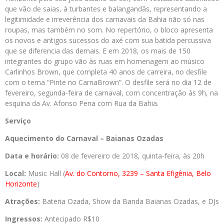
que vão de saias, à turbantes e balangandãs, representando a
legitimidade e irreverência dos carnavais da Bahia não só nas
roupas, mas também no som. No repertório, o bloco apresenta
os novos e antigos sucessos do axé com sua batida percussiva
que se diferencia das demais. E em 2018, os mais de 150
integrantes do grupo vão às ruas em homenagem ao músico
Carlinhos Brown, que completa 40 anos de carreira, no desfile
com o tema “Pinte no CarnaBrown”. O desfile será no dia 12 de
fevereiro, segunda-feira de carnaval, com concentração às 9h, na
esquina da Av. Afonso Pena com Rua da Bahia.
Serviço
Aquecimento do Carnaval – Baianas Ozadas
Data e horário:
08 de fevereiro de 2018, quinta-feira, às 20h
Local:
Music Hall (
Av. do Contorno, 3239 – Santa Efigênia, Belo
Horizonte
)
Atrações:
Bateria Ozada, Show da Banda Baianas Ozadas, e DJs
Ingressos:
Antecipado R$10