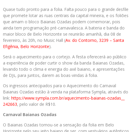
Quase tudo pronto para a folia. Falta pouco para o grande desfile
que promete lotar as ruas centrais da capital mineira, e os foliões
que amam o bloco Baianas Ozadas podem comemorar, pois
ainda tem programação pré-carnavalesca. A bateria e banda do
maior bloco de Belo Horizonte se reunirão amanhã, dia 08 de
fevereiro, às 20h, no Music Hall (
Av. do Contorno, 3239 – Santa
Efigênia, Belo Horizonte
).
Será o aquecimento para o cortejo. A festa oferecerá ao público
a experiência de poder curtir o show da banda Baianas Ozadas,
levando todo o clima e energia do axé baiano, e apresentações
de DJs, para juntos, darem as boas-vindas à folia.
Os ingressos antecipados para o Aquecimento do Carnaval
Baianas Ozadas estão à venda na plataforma Sympla, através do
link:
https://www.sympla.com.br/
aquecimento-baianas-ozadas__
242663
, pelo valor de R$10.
Carnaval Baianas Ozadas
O Baianas Ozadas tornou-se a sensação da folia em Belo
Horizonte pelo seu jeito baiano de ser, com vestuários autênticos