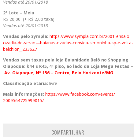
Vendas até 20/01/2018
2º Lote – Meia
R$ 20,00 (+ R$ 2,00 taxa)
Vendas até 20/01/2018
Vendas pelo Sympla:
https://www.sympla.
com.br/2001-ensaio-
ozadia-de-
verao—baianas-ozadas-
convida-simoninha-sp-e-volta-
belchior__233627
Vendas sem taxas pela loja Baianidade Belô no Shopping
Oiapoque: k44 E K45, 4º piso, ao lado da Loja Mega Festas –
Av.
Oiapoque, Nº 156 – Centro, Belo Horizonte/MG
Classificação etária:
livre
Mais informações:
https://www.
facebook.com/events/
2009564725999015/
COMPARTILHAR: