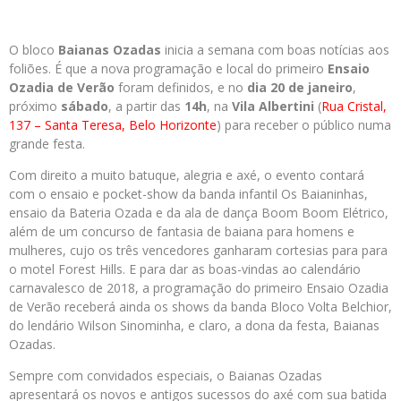
O bloco
Baianas Ozadas
inicia a semana com boas notícias aos
foliões. É que a nova programação e local do primeiro
Ensaio
Ozadia de Verão
foram definidos, e no
dia 20 de janeiro
,
próximo
sábado
, a partir das
14h
, na
Vila Albertini
(
Rua Cristal,
137 – Santa Teresa, Belo Horizonte
) para receber o público numa
grande festa.
Com direito a muito batuque, alegria e axé, o evento contará
com o ensaio e pocket-show da banda infantil Os Baianinhas,
ensaio da Bateria Ozada e da ala de dança Boom Boom Elétrico,
além de um concurso de fantasia de baiana para homens e
mulheres, cujo os três vencedores ganharam cortesias para para
o motel Forest Hills. E para dar as boas-vindas ao calendário
carnavalesco de 2018, a programação do primeiro Ensaio Ozadia
de Verão receberá ainda os shows da banda Bloco Volta Belchior,
do lendário Wilson Sinominha, e claro, a dona da festa, Baianas
Ozadas.
Sempre com convidados especiais, o Baianas Ozadas
apresentará os novos e antigos sucessos do axé com sua batida