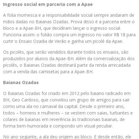
Ingresso social em parceria com a Apae
A folia momesca e a responsabilidade social sempre andaram de
mãos dadas no Baianas Ozadas. Prova disso é a parceria entre o
bloco e a Apae-BH, que decidiram lançar o ingresso social.
Funciona assim: o folião compra um ingresso no valor R$ 18 para
curtir o Ensaio Ozadia de Verão e ganha um picolé da Apae.
Os picolés, que serão vendidos durante todos os ensaios, são
produzidos por alunos da Apae-BH. Além da comercialização dos
picolés, o Baianas Ozadas destinará parte da renda arrecadada
com a venda das camisetas para a Apae-BH.
Baianas Ozadas
O Baianas Ozadas foi criado em 2012 pelo baiano radicado em
BH, Geo Cardoso, que convidou um grupo de amigos para sair
como uma ala no carnaval da capital. Desde o primeiro ano,
todos – homens e mulheres – se vestem com saias, turbantes e
colares de baianas em reverência às tradicionais baianas, de
forma bem-humorada e compondo um visual peculiar.
No ano seguinte, a ala deu origem ao bloco. E desde então, ele