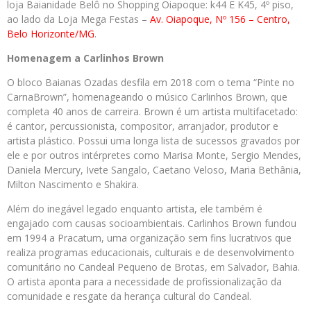
loja Baianidade Belô no Shopping Oiapoque: k44 E K45, 4º piso,
ao lado da Loja Mega Festas –
Av.
Oiapoque, Nº 156 – Centro,
Belo Horizonte/MG
.
Homenagem a Carlinhos Brown
O bloco Baianas Ozadas desfila em 2018 com o tema “Pinte no
CarnaBrown”, homenageando o músico Carlinhos Brown, que
completa 40 anos de carreira. Brown é um artista multifacetado:
é cantor, percussionista, compositor, arranjador, produtor e
artista plástico. Possui uma longa lista de sucessos gravados por
ele e por outros intérpretes como Marisa Monte, Sergio Mendes,
Daniela Mercury, Ivete Sangalo, Caetano Veloso, Maria Bethânia,
Milton Nascimento e Shakira.
Além do inegável legado enquanto artista, ele também é
engajado com causas socioambientais. Carlinhos Brown fundou
em 1994 a Pracatum, uma organização sem fins lucrativos que
realiza programas educacionais, culturais e de desenvolvimento
comunitário no Candeal Pequeno de Brotas, em Salvador, Bahia.
O artista aponta para a necessidade de profissionalização da
comunidade e resgate da herança cultural do Candeal.