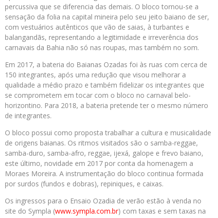
percussiva que se diferencia das demais. O bloco tornou-se a
sensação da folia na capital mineira pelo seu jeito baiano de ser,
com vestuários autênticos que vão de saias, à turbantes e
balangandãs, representando a legitimidade e irreverência dos
carnavais da Bahia não só nas roupas, mas também no som.
Em 2017, a bateria do Baianas Ozadas foi às ruas com cerca de
150 integrantes, após uma redução que visou melhorar a
qualidade a médio prazo e também fidelizar os integrantes que
se comprometem em tocar com o bloco no carnaval belo-
horizontino. Para 2018, a bateria pretende ter o mesmo número
de integrantes.
O bloco possui como proposta trabalhar a cultura e musicalidade
de origens baianas. Os ritmos visitados são o samba-reggae,
samba-duro, samba-afro, reggae, ijexá, galope e frevo baiano,
este último, novidade em 2017 por conta da homenagem a
Moraes Moreira. A instrumentação do bloco continua formada
por surdos (fundos e dobras), repiniques, e caixas.
Os ingressos para o Ensaio Ozadia de verão estão à venda no
site do Sympla (
www.sympla.com.br
) com taxas e sem taxas na