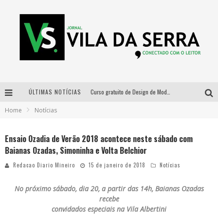
ÚLTIMAS NOTÍCIAS
Curso gratuito de Design de Moda chega a Balneário Água Limpa, em Nova Lima (MG)
Home
Notícias
Cidade Junina se consolida como vitrine estratégica para grandes marcas e se despede com Xand Avião e Mari Fernandez
Designer mineira lança jogo educativo sobre coleta seletiva na maior feira de jogos de tabuleiro da América Latina
Ensaio Ozadia de Verão 2018 acontece neste sábado com
Baianas Ozadas, Simoninha e Volta Belchior
Distrital na Copa convoca a torcida mineira para oitavas de final entre Brasil e Noruega
Redacao Diario Mineiro
15 de janeiro de 2018
Notícias
No próximo sábado, dia 20, a partir das 14h, Baianas Ozadas
recebe
convidados especiais na Vila Albertini