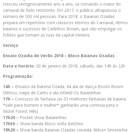
cresceu vertiginosamente ano a ano, se tornando o maior do
carnaval de Belo Horizonte. Em 2017, o público ultrapassou o
número de 500 mil pessoas. Para 2018, o Baianas Ozadas
prepara um repertório com clássicos eternos do Carnaval, ritmos
baianos e sucessos de Carlinhos Brown, que vão empolgar os
foliões que tomam as ruas da capital mineira.
Serviço
Ensaio Ozadia de Verão 2018 – Bloco Baianas Ozadas
Data e horário:
20 de janeiro de 2018, sábado, das 14h às 22h
Programação:
14h –
Ensaios da Bateria Ozada, da ala de dança Boom Boom
Elétrico, naipe de Canto e ala infantil Os Baianinhas
17h –
Concurso de fantasia (as 03 melhores fantasias de baiana
*vale para homem e mulher* ganharão uma cortesia para o
Motel Forest Hills)
17h20 –
Pocket show Baianinhas
17h50 –
Show banda Bloco Volta Belchior
19h20 –
Show banda Baianas Ozadas convida: Wilson Simoninha