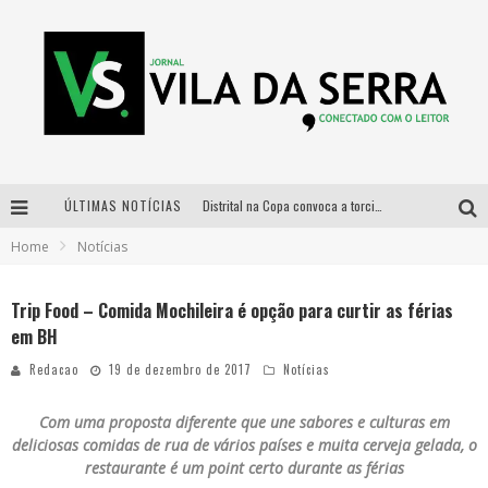
ÚLTIMAS NOTÍCIAS
Distrital na Copa convoca a torcida mineira para oitavas de final entre Brasil e Noruega
Home
Notícias
Curso gratuito de Design de Moda chega a Balneário Água Limpa, em Nova Lima (MG)
Cidade Junina se consolida como vitrine estratégica para grandes marcas e se despede com Xand Avião e Mari Fernandez
Trip Food – Comida Mochileira é opção para curtir as férias
em BH
Designer mineira lança jogo educativo sobre coleta seletiva na maior feira de jogos de tabuleiro da América Latina
Redacao
19 de dezembro de 2017
Notícias
Com uma proposta diferente que une sabores e culturas em
deliciosas comidas de rua de vários países e muita cerveja gelada, o
restaurante é um point certo durante as férias