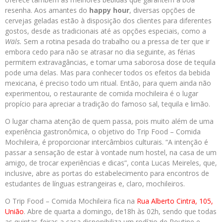
resenha. Aos amantes do
happy hour
, diversas opções de
cervejas geladas estão à disposição dos clientes para diferentes
gostos, desde as tradicionais até as opções especiais, como a
Wäls.
Sem a rotina pesada do trabalho ou a pressa de ter que ir
embora cedo para não se atrasar no dia seguinte, as férias
permitem extravagâncias, e tomar uma saborosa dose de tequila
pode uma delas. Mas para conhecer todos os efeitos da bebida
mexicana, é preciso todo um ritual. Então, para quem ainda não
experimentou, o restaurante de comida mochileira é o lugar
propício para apreciar a tradição do famoso sal, tequila e limão.
O lugar chama atenção de quem passa, pois muito além de uma
experiência gastronômica, o objetivo do Trip Food – Comida
Mochileira, é proporcionar intercâmbios culturais. “A intenção é
passar a sensação de estar à vontade num hostel, na casa de um
amigo, de trocar experiências e dicas”, conta Lucas Meireles, que,
inclusive, abre as portas do estabelecimento para encontros de
estudantes de línguas estrangeiras e, claro, mochileiros.
O Trip Food – Comida Mochileira fica na
Rua Alberto Cintra, 105,
União
. Abre de quarta a domingo, de18h às 02h, sendo que todas
as quintas-feiras a casa disponibiliza um rodízio de Poutine e