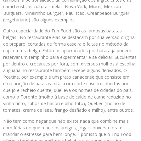
características culturais delas. Nova York, Miami, Mexican
Burguers, Mineirinho Burguer, Paulistão, Greanpeace Burguer
(vegetariano) são alguns exemplos.
Outra especialidade do Trip Food são as famosas batatas
belgas. No restaurante elas se destacam por sua versão original
de preparo: cortadas de forma caseira e feitas no método da
dupla fritura belga. Então os apaixonados por batata já podem
reservar um tempinho para experimentar e se deliciar. Suculentas
por dentro e crocantes por fora, com diversos molhos à escolha,
a iguaria no restaurante também recebe alguns derivados. O
Poutine, por exemplo é um prato canadense que consiste em
uma porção de batatas fritas com corte caseiro cobertas por
queijo e recheio quente, que leva os nomes de cidades do país,
como o Toronto (molho à base de caldo de carne reduzido no
vinho tinto, cubos de bacon e alho frito), Quebec (molho de
tomates, creme de leite, frango desfiado e milho), entre outros.
Não tem como negar que não existe nada que combine mais
com férias do que reunir os amigos, jogar conversa fora e
mandar o estresse para bem longe. É por isso que o Trip Food
oferece também as melhores bebidas que garantem a boa