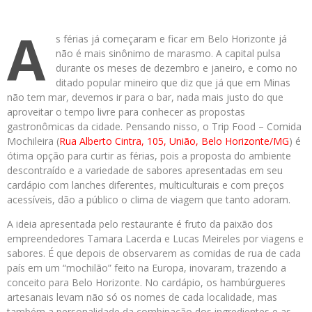
A
s férias já começaram e ficar em Belo Horizonte já
não é mais sinônimo de marasmo. A capital pulsa
durante os meses de dezembro e janeiro, e como no
ditado popular mineiro que diz que já que em Minas
não tem mar, devemos ir para o bar, nada mais justo do que
aproveitar o tempo livre para conhecer as propostas
gastronômicas da cidade. Pensando nisso, o Trip Food – Comida
Mochileira (
Rua Alberto Cintra, 105, União, Belo Horizonte/MG
) é
ótima opção para curtir as férias, pois a proposta do ambiente
descontraído e a variedade de sabores apresentadas em seu
cardápio com lanches diferentes, multiculturais e com preços
acessíveis, dão a público o clima de viagem que tanto adoram.
A ideia apresentada pelo restaurante é fruto da paixão dos
empreendedores Tamara Lacerda e Lucas Meireles por viagens e
sabores. É que depois de observarem as comidas de rua de cada
país em um “mochilão” feito na Europa, inovaram, trazendo a
conceito para Belo Horizonte. No cardápio, os hambúrgueres
artesanais levam não só os nomes de cada localidade, mas
também a personalidade da combinação dos ingredientes e as