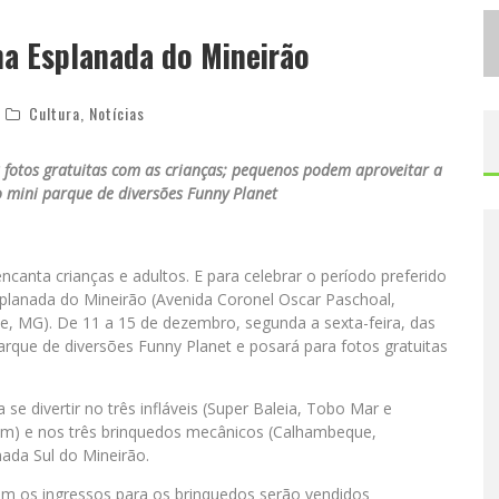
C
IDADE JUNINA SE CONSOLIDA COMO VITRINE ESTRATÉGICA PARA GRANDES MARCAS E SE DESPEDE COM XAND AVIÃO E MARI FERNANDEZ
na Esplanada do Mineirão
D
ESIGNER MINEIRA LANÇA JOGO EDUCATIVO SOBRE COLETA SELETIVA NA MAIOR FEIRA DE JOGOS DE TABULEIRO DA AMÉRICA LATINA
Cultura
,
Notícias
fotos gratuitas com as crianças; pequenos podem aproveitar a
 mini parque de diversões Funny Planet
canta crianças e adultos. E para celebrar o período preferido
splanada do Mineirão (Avenida Coronel Oscar Paschoal,
e, MG). De 11 a 15 de dezembro, segunda a sexta-feira, das
rque de diversões Funny Planet e posará para fotos gratuitas
e divertir no três infláveis (Super Baleia, Tobo Mar e
lim) e nos três brinquedos mecânicos (Calhambeque,
ada Sul do Mineirão.
ém os ingressos para os brinquedos serão vendidos