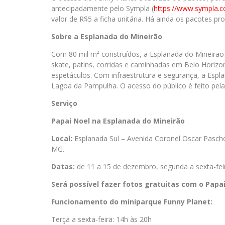
antecipadamente pelo Sympla (
https://www.sympla.c
valor de R$5 a ficha unitária. Há ainda os pacotes pr
Sobre a Esplanada do Mineirão
Com 80 mil m² construídos, a Esplanada do Mineirão
skate, patins, corridas e caminhadas em Belo Horizo
espetáculos. Com infraestrutura e segurança, a Espla
Lagoa da Pampulha. O acesso do público é feito pelas
Serviço
Papai Noel na Esplanada do Mineirão
Local:
Esplanada Sul – Avenida Coronel Oscar Pascho
MG.
Datas:
de 11 a 15 de dezembro, segunda a sexta-fei
Será possível fazer fotos gratuitas com o Papa
Funcionamento do miniparque Funny Planet:
Terça a sexta-feira: 14h às 20h