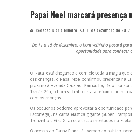
Papai Noel marcará presença 
Redacao Diario Mineiro
11 de dezembro de 2017
De 11 a 15 de dezembro, o bom velhinho posará para 
oportunidade para conhecer o
O Natal está chegando e com ele toda a magia que en
das crianças, o Papai Noel confirmou presença na E
próximo à Avenida Catalão, Pampulha, Belo Horizont
14h às 20h, o bom velhinho estará próximo ao minipa
com as crianças.
Os pequenos poderão aproveitar a oportunidade para s
Escorrega), na cama elástica gigante (Super Trampo
Trenzinho e Gira Gira) que estão montados na Esplan
O acesso ao Funny Planet é liberado ao público, por