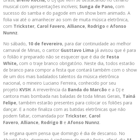
musical com apresentações incríveis;
Sunga de Pano,
com
sucesso do samba e do pagode em um show bem animado. A
folia vai até o amanhecer ao som de muita música eletrônica,
com
Trickster
,
Carol Favero
,
Alliance
,
Rodrigo
e
Afonso
Nunnz
.
No sábado,
10 de fevereiro
, para dar continuidade ao melhor
carnaval de Minas, o cantor
Gusttavo Lima
já avisou que é para
o folião ir preparado não se esquecer que é dia de
Festa
White,
com o traje branco obrigatório. Neste dia, todos estarão
de branco para compor a festa que contará também com o show
de um dos mais badalados talentos da música eletrônica
nacional, o mineiro Luciano Ferreira, conhecido por seu
projeto
KVSH
. A irreverência da
Banda do Marcão
e a DJ e
cantora mais bombada nas baladas de toda Minas Gerais,
Tainá
Felipe
, também estarão presentes para colocar os foliões para
dançar. E a noite finaliza com as batidas eletrônicas que não
podem faltar, comandada por
Trickster
,
Carol
Favero
,
Alliance
,
Rodrigo B
e
Afonso Nunnz
.
Se engana quem pensa que domingo é dia de descanso. No
Abaeté Folia, domingo é sinônimo de muita festa, afinal, dia
11