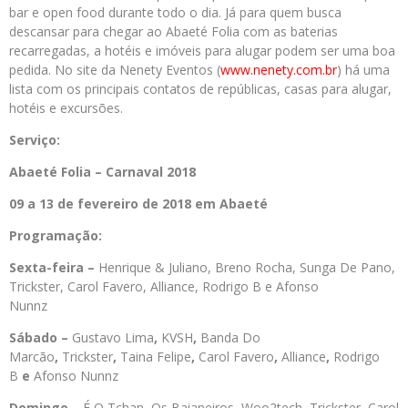
bar e open food durante todo o dia. Já para quem busca
descansar para chegar ao Abaeté Folia com as baterias
recarregadas, a hotéis e imóveis para alugar podem ser uma boa
pedida. No site da Nenety Eventos (
www.nenety.com.br
) há uma
lista com os principais contatos de repúblicas, casas para alugar,
hotéis e excursões.
Serviço:
Abaeté Folia – Carnaval 2018
09 a 13 de fevereiro de 2018 em Abaeté
Programação:
Sexta-feira –
Henrique & Juliano, Breno Rocha, Sunga De Pano,
Trickster, Carol Favero, Alliance, Rodrigo B e Afonso
Nunnz
Sábado –
Gustavo Lima
,
KVSH
,
Banda Do
Marcão
,
Trickster
,
Taina Felipe
,
Carol Favero
,
Alliance
,
Rodrigo
B
e
Afonso Nunnz
Domingo –
É O Tchan
,
Os Baianeiros
,
Woo2tech
,
Trickster
,
Carol