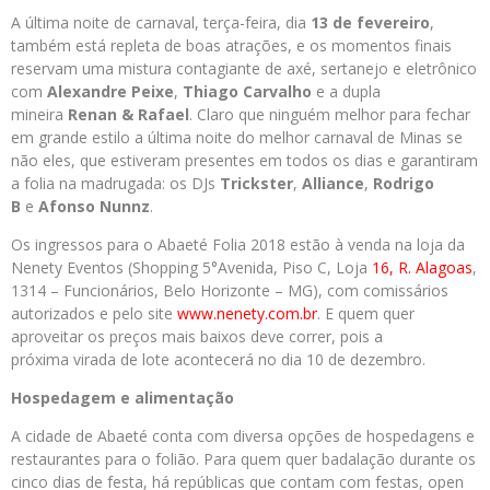
A última noite de carnaval, terça-feira, dia
13 de fevereiro
,
também está repleta de boas atrações, e os momentos finais
reservam uma mistura contagiante de axé, sertanejo e eletrônico
com
Alexandre Peixe
,
Thiago Carvalho
e a dupla
mineira
Renan & Rafael
. Claro que ninguém melhor para fechar
em grande estilo a última noite do melhor carnaval de Minas se
não eles, que estiveram presentes em todos os dias e garantiram
a folia na madrugada: os DJs
Trickster
,
Alliance
,
Rodrigo
B
e
Afonso Nunnz
.
Os ingressos para o Abaeté Folia 2018 estão à venda na loja da
Nenety Eventos (Shopping 5°Avenida, Piso C, Loja
16, R. Alagoas
,
1314 – Funcionários, Belo Horizonte – MG), com comissários
autorizados e pelo site
www.nenety.com.br
. E quem quer
aproveitar os preços mais baixos deve correr, pois a
próxima virada de lote acontecerá no dia 10 de dezembro.
Hospedagem e alimentação
A cidade de Abaeté conta com diversa opções de hospedagens e
restaurantes para o folião. Para quem quer badalação durante os
cinco dias de festa, há repúblicas que contam com festas, open