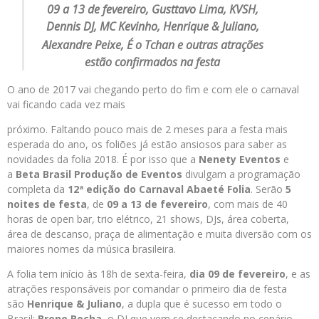
09 a 13 de fevereiro, Gusttavo Lima, KVSH,
Dennis DJ, MC Kevinho, Henrique & Juliano,
Alexandre Peixe, É o Tchan
e outras atrações
estão confirmados na festa
O ano de 2017 vai chegando perto do fim e com ele o carnaval
vai ficando cada vez mais
próximo. Faltando pouco mais de 2 meses para a festa mais
esperada do ano, os foliões já estão ansiosos para saber as
novidades da folia 2018. É por isso que a
Nenety Eventos
e
a
Beta Brasil Produção de Eventos
divulgam a programação
completa da
12ª edição do Carnaval Abaeté Folia
. Serão
5
noites de festa
, de
09 a 13 de fevereiro
, com mais de 40
horas de open bar, trio elétrico, 21 shows, DJs, área coberta,
área de descanso, praça de alimentação e muita diversão com os
maiores nomes da música brasileira.
A folia tem início às 18h de sexta-feira,
dia 09 de fevereiro
, e as
atrações responsáveis por comandar o primeiro dia de festa
são
Henrique & Juliano
, a dupla que é sucesso em todo o
Brasil;
Breno Rocha,
o DJ que vem se destacando no cenário