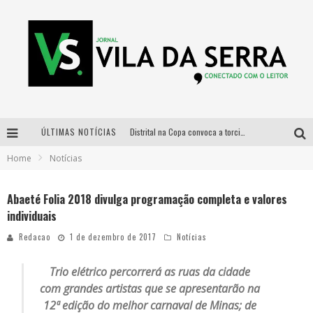
ÚLTIMAS NOTÍCIAS
Distrital na Copa convoca a torcida mineira para oitavas de final entre Brasil e Noruega
Home
Notícias
Curso gratuito de Design de Moda chega a Balneário Água Limpa, em Nova Lima (MG)
Cidade Junina se consolida como vitrine estratégica para grandes marcas e se despede com Xand Avião e Mari Fernandez
Abaeté Folia 2018 divulga programação completa e valores
individuais
Designer mineira lança jogo educativo sobre coleta seletiva na maior feira de jogos de tabuleiro da América Latina
Redacao
1 de dezembro de 2017
Notícias
Trio elétrico percorrerá as ruas da cidade
com grandes artistas que se apresentarão na
12ª edição do melhor carnaval de Minas; de