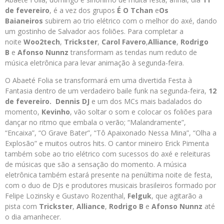
de fevereiro
, é a vez dos grupos
É O Tchan
e
Os
Baianeiros
subirem ao trio elétrico com o melhor do axé, dando
um gostinho de Salvador aos foliões. Para completar a
noite
Woo2tech
,
Trickster
,
Carol Favero
,
Alliance
,
Rodrigo
B
e
Afonso Nunnz
transformam as tendas num reduto de
música eletrônica para levar animação à segunda-feira.
O Abaeté Folia se transformará em uma divertida Festa à
Fantasia dentro de um verdadeiro baile funk na segunda-feira,
12
de fevereiro.
Dennis DJ
e um dos MCs mais badalados do
momento,
Kevinho
, vão soltar o som e colocar os foliões para
dançar no ritmo que embala o verão; “Malandramente”,
“Encaixa”, “O Grave Bater”, “Tô Apaixonado Nessa Mina”, “Olha a
Explosão” e muitos outros hits. O cantor mineiro Erick Pimenta
também sobe ao trio elétrico com sucessos do axé e releituras
de músicas que são a sensação do momento. A música
eletrônica também estará presente na penúltima noite de festa,
com o duo de DJs e produtores musicais brasileiros formado por
Felipe Lozinsky e Gustavo Rozenthal,
Felguk
, que agitarão a
pista com
Trickster
,
Alliance
,
Rodrigo B
e
Afonso Nunnz
até
o dia amanhecer.