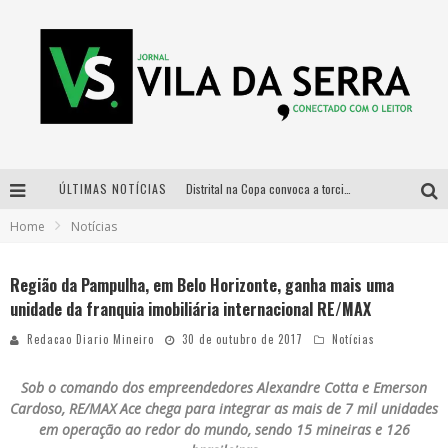
ÚLTIMAS NOTÍCIAS
Distrital na Copa convoca a torcida mineira para oitavas de final entre Brasil e Noruega
Home
Notícias
Curso gratuito de Design de Moda chega a Balneário Água Limpa, em Nova Lima (MG)
Cidade Junina se consolida como vitrine estratégica para grandes marcas e se despede com Xand Avião e Mari Fernandez
Região da Pampulha, em Belo Horizonte, ganha mais uma
unidade da franquia imobiliária internacional RE/MAX
Designer mineira lança jogo educativo sobre coleta seletiva na maior feira de jogos de tabuleiro da América Latina
Redacao Diario Mineiro
30 de outubro de 2017
Notícias
Sob o comando dos empreendedores Alexandre Cotta e Emerson
Cardoso, RE/MAX Ace chega para integrar as mais de 7 mil unidades
em operação ao redor do mundo, sendo 15 mineiras e 126