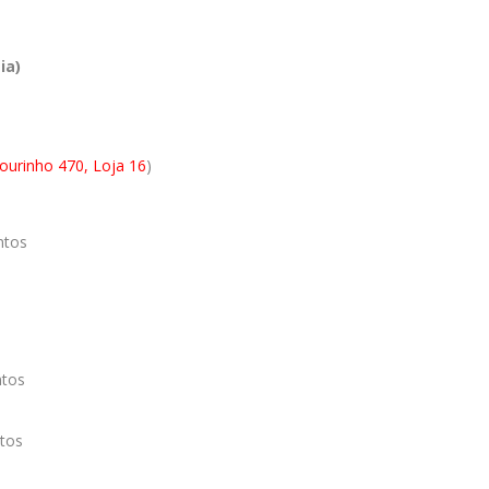
ia)
ourinho 470, Loja 16
)
ntos
ntos
tos