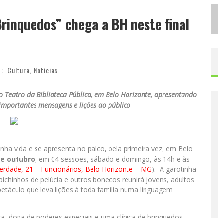
C
IDADE JUNINA SE CONSOLIDA COMO VITRINE ESTRATÉGICA PARA GRANDES MARCAS E SE DESPEDE COM XAND AVIÃO E MARI FERNANDEZ
Brinquedos” chega a BH neste final
D
ESIGNER MINEIRA LANÇA JOGO EDUCATIVO SOBRE COLETA SELETIVA NA MAIOR FEIRA DE JOGOS DE TABULEIRO DA AMÉRICA LATINA
Cultura
,
Notícias
o Teatro da Biblioteca Pública, em Belo Horizonte, apresentando
importantes mensagens e lições ao público
nha vida e se apresenta no palco, pela primeira vez, em Belo
de outubro
, em 04 sessões, sábado e domingo, às 14h e às
berdade, 21 – Funcionários, Belo Horizonte – MG
). A garotinha
bichinhos de pelúcia e outros bonecos reunirá jovens, adultos
spetáculo que leva lições à toda família numa linguagem
ca, dona de poderes especiais e uma clínica de brinquedos,