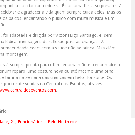
mpanhia da criançada mineira. É que uma festa surpresa está
celebrar e agradecer a vida quem sempre cuida deles. Mas os
de os palcos, encantando o público com muita música e um
ção.
i adaptada e dirigida por Victor Hugo Santiago, e, sem
rma lúdica, mensagens de reflexão para as crianças. A
 aprender desde cedo: com a saúde não se brinca. Mas além
s na montagem.
e está sempre pronta para oferecer uma mão e tornar maior a
por um reparo, uma costura nova ou até mesmo uma pilha
de família na semana das crianças em Belo Horizonte. Os
os pontos de vendas da Central dos Eventos, através
www.centraldoseventos.com
.
rio”
dade, 21, Funcionários – Belo Horizonte