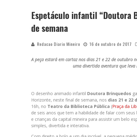
Espetáculo infantil “Doutora 
de semana
Redacao Diario Mineiro
16 de outubro de 2017
A peça estará em cartaz nos dias 21 e 22 de outubro n
uma divertida aventura que leva 
O desenho animado infantil
Doutora Brinquedos
ga
Horizonte, neste final de semana, nos
dias 21 e 22 
16h, no
Teatro da Biblioteca Pública
(
Praça da Li
de seis anos que tem a habilidade de falar com seus 
e crianças da capital mineira para assistir um belo e
simples, divertida e interativa.
Com direito a bolo e um dia incrível, a pequena médi