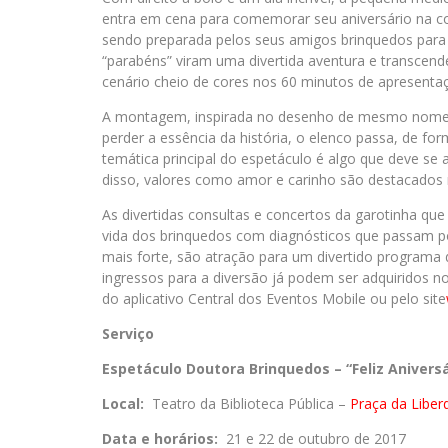
entra em cena para comemorar seu aniversário na co
sendo preparada pelos seus amigos brinquedos para 
“parabéns” viram uma divertida aventura e transcen
cenário cheio de cores nos 60 minutos de apresenta
A montagem, inspirada no desenho de mesmo nome, fo
perder a essência da história, o elenco passa, de fo
temática principal do espetáculo é algo que deve se
disso, valores como amor e carinho são destacado
As divertidas consultas e concertos da garotinha qu
vida dos brinquedos com diagnósticos que passam 
mais forte, são atração para um divertido programa 
ingressos para a diversão já podem ser adquiridos n
do aplicativo Central dos Eventos Mobile ou pelo site
Serviço
Espetáculo Doutora Brinquedos – “Feliz Aniversá
Local:
Teatro da Biblioteca Pública –
Praça da Liber
Data e horários:
21 e 22 de outubro de 2017