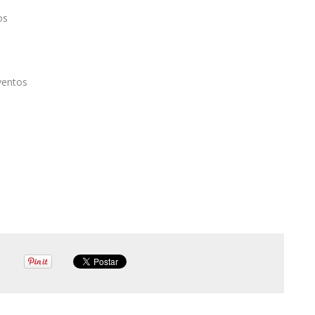
os
ventos