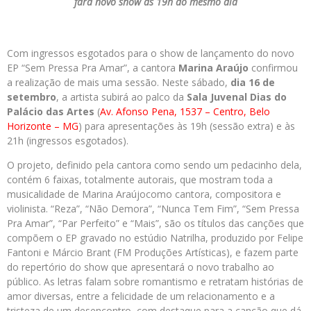
fará novo show às 19h do mesmo dia
Com ingressos esgotados para o show de lançamento do novo
EP “Sem Pressa Pra Amar”, a cantora
Marina Araújo
confirmou
a realização de mais uma sessão. Neste sábado,
dia 16 de
setembro
, a artista subirá ao palco da
Sala Juvenal Dias do
Palácio das Artes
(
Av. Afonso Pena, 1537 – Centro, Belo
Horizonte – MG
) para apresentações às 19h (sessão extra) e às
21h (ingressos esgotados).
O projeto, definido pela cantora como sendo um pedacinho dela,
contém 6 faixas, totalmente autorais, que mostram toda a
musicalidade de Marina Araújocomo cantora, compositora e
violinista. “Reza”, “Não Demora”, “Nunca Tem Fim”, “Sem Pressa
Pra Amar”, “Par Perfeito” e “Mais”, são os títulos das canções que
compõem o EP gravado no estúdio Natrilha, produzido por Felipe
Fantoni e Márcio Brant (FM Produções Artísticas), e fazem parte
do repertório do show que apresentará o novo trabalho ao
público. As letras falam sobre romantismo e retratam histórias de
amor diversas, entre a felicidade de um relacionamento e a
tristeza de um desencontro, com destaque para a canção que dá