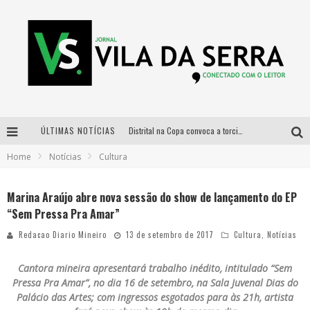
ÚLTIMAS NOTÍCIAS
Distrital na Copa convoca a torcida mineira para oitavas de final entre Brasil e Noruega
Home
Notícias
Cultura
Curso gratuito de Design de Moda chega a Balneário Água Limpa, em Nova Lima (MG)
Cidade Junina se consolida como vitrine estratégica para grandes marcas e se despede com Xand Avião e Mari Fernandez
Marina Araújo abre nova sessão do show de lançamento do EP
“Sem Pressa Pra Amar”
Designer mineira lança jogo educativo sobre coleta seletiva na maior feira de jogos de tabuleiro da América Latina
Redacao Diario Mineiro
13 de setembro de 2017
Cultura
,
Notícias
Cantora mineira apresentará trabalho inédito, intitulado “Sem
Pressa Pra Amar”, no dia 16 de setembro, na Sala Juvenal Dias do
Palácio das Artes; com ingressos esgotados para às 21h, artista