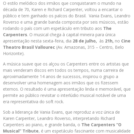
O estilo melódico dos irmãos que conquistaram o mundo na
década de 70, Karen e Richard Carpenter, voltou a encantar o
público e tem ganhado os palcos do Brasil. Vania Evans, Leandro
Roverso e uma grande banda composta por seis músicos, estão
rodando o país com um espetáculo em tributo aos
The
Carpenters
. O musical chega à capital mineira para única
apresentação nesta sexta-feira, dia
28 de julho,
às
21h,
no
Cine
Theatro Brasil Vallourec
(Av. Amazonas, 315 – Centro, Belo
Horizonte).
A música suave que os alçou os Carpenters entre os artistas que
mais venderam discos em todos os tempos, numa carreira de
aproximadamente 14 anos de sucessos, inspirou o grupo a
desenvolver uma homenagem aos irmãos que os fizessem
eternos. O resultado é uma apresentação linda e memorável, que
permite ao público revisitar o interlúdio musical notável de uma
era representativa do soft rock.
Sob a liderança de Vania Evans, que reproduz a voz única de
Karen Carpenter, Leandro Roverso, interpretando Richard
Carpenters ao piano, e grande banda, o
The Carpenters “O
Musical” Tribute
, é um espetáculo fascinante com musicalidade