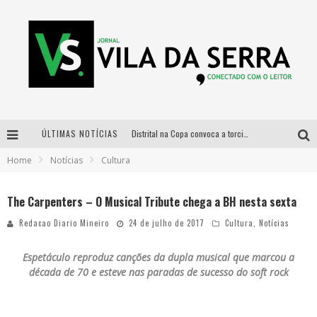
ÚLTIMAS NOTÍCIAS
Distrital na Copa convoca a torcida mineira para oitavas de final entre Brasil e Noruega
Home
Notícias
Cultura
Curso gratuito de Design de Moda chega a Balneário Água Limpa, em Nova Lima (MG)
Cidade Junina se consolida como vitrine estratégica para grandes marcas e se despede com Xand Avião e Mari Fernandez
The Carpenters – O Musical Tribute chega a BH nesta sexta
Designer mineira lança jogo educativo sobre coleta seletiva na maior feira de jogos de tabuleiro da América Latina
Redacao Diario Mineiro
24 de julho de 2017
Cultura
,
Notícias
Espetáculo reproduz canções da dupla musical que marcou a
década de 70 e esteve nas paradas de sucesso do soft rock