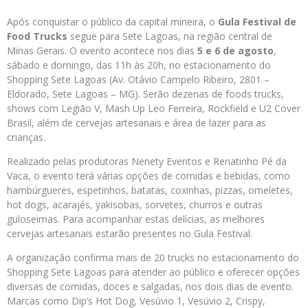
Após conquistar o público da capital mineira, o
Gula Festival de
Food Trucks
segue para Sete Lagoas, na região central de
Minas Gerais. O evento acontece nos dias
5 e 6 de agosto
,
sábado e domingo, das 11h às 20h, no estacionamento do
Shopping Sete Lagoas (Av. Otávio Campelo Ribeiro, 2801 –
Eldorado, Sete Lagoas – MG). Serão dezenas de foods trucks,
shows com Legião V, Mash Up Leo Ferreira, Rockfield e U2 Cover
Brasil, além de cervejas artesanais e área de lazer para as
crianças.
Realizado pelas produtoras Nenety Eventos e Renatinho Pé da
Vaca, o evento terá várias opções de comidas e bebidas, como
hambúrgueres, espetinhos, batatas, coxinhas, pizzas, omeletes,
hot dogs, acarajés, yakisobas, sorvetes, churros e outras
guloseimas. Para acompanhar estas delícias, as melhores
cervejas artesanais estarão presentes no Gula Festival.
A organização confirma mais de 20 trucks no estacionamento do
Shopping Sete Lagoas para atender ao público e oferecer opções
diversas de comidas, doces e salgadas, nos dois dias de evento.
Marcas como Dip’s Hot Dog, Vesúvio 1, Vesúvio 2, Crispy,