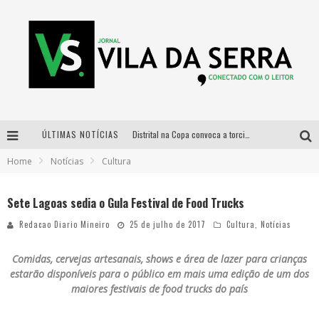
ÚLTIMAS NOTÍCIAS
Distrital na Copa convoca a torcida mineira para oitavas de final entre Brasil e Noruega
Home
Notícias
Cultura
Curso gratuito de Design de Moda chega a Balneário Água Limpa, em Nova Lima (MG)
Cidade Junina se consolida como vitrine estratégica para grandes marcas e se despede com Xand Avião e Mari Fernandez
Sete Lagoas sedia o Gula Festival de Food Trucks
Designer mineira lança jogo educativo sobre coleta seletiva na maior feira de jogos de tabuleiro da América Latina
Redacao Diario Mineiro
25 de julho de 2017
Cultura
,
Notícias
Comidas, cervejas artesanais, shows e área de lazer para crianças
estarão disponíveis para o público em mais uma edição de um dos
maiores festivais de food trucks do país