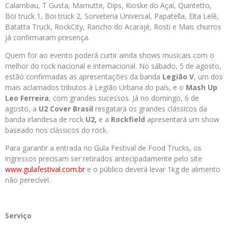
Calambau, T Gusta, Mamutte, Dips, Kioske do Açaí, Quintetto,
Boi truck 1, Boi truck 2, Sorveteria Universal, Papatella, Eita Lelê,
Batatta Truck, RockCity, Rancho do Acarajé, Rosti e Mais churros
já confirmaram presença.
Quem for ao evento poderá curtir ainda shows musicais com o
melhor do rock nacional e internacional. No sábado, 5 de agosto,
estão confirmadas as apresentações da banda
Legião V
, um dos
mais aclamados tributos à Legião Urbana do país, e o
Mash Up
Leo Ferreira
, com grandes sucessos. Já no domingo, 6 de
agosto, a
U2 Cover Brasil
resgatará os grandes clássicos da
banda irlandesa de rock
U2,
e a
Rockfield
apresentará um show
baseado nos clássicos do rock.
Para garantir a entrada no Gula Festival de Food Trucks, os
ingressos precisam ser retirados antecipadamente pelo site
www.gulafestival.com.br
e o público deverá levar 1kg de alimento
não perecível.
Serviço