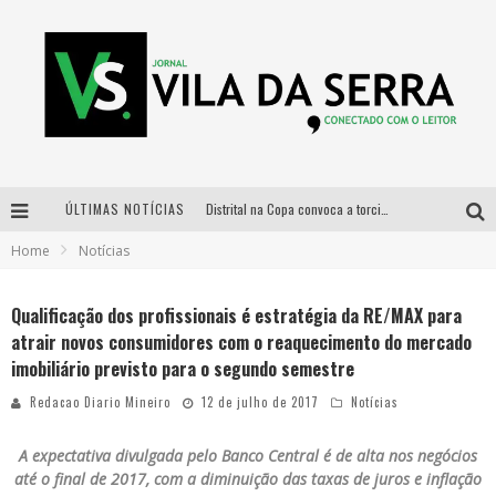
ÚLTIMAS NOTÍCIAS
Distrital na Copa convoca a torcida mineira para oitavas de final entre Brasil e Noruega
Home
Notícias
Curso gratuito de Design de Moda chega a Balneário Água Limpa, em Nova Lima (MG)
Cidade Junina se consolida como vitrine estratégica para grandes marcas e se despede com Xand Avião e Mari Fernandez
Qualificação dos profissionais é estratégia da RE/MAX para
atrair novos consumidores com o reaquecimento do mercado
Designer mineira lança jogo educativo sobre coleta seletiva na maior feira de jogos de tabuleiro da América Latina
imobiliário previsto para o segundo semestre
Redacao Diario Mineiro
12 de julho de 2017
Notícias
A expectativa divulgada pelo Banco Central é de alta nos negócios
até o final de 2017, com a diminuição das taxas de juros e inflação