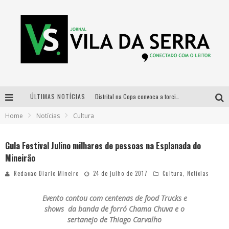
ÚLTIMAS NOTÍCIAS
Distrital na Copa convoca a torcida mineira para oitavas de final entre Brasil e Noruega
Home
Notícias
Cultura
Curso gratuito de Design de Moda chega a Balneário Água Limpa, em Nova Lima (MG)
Cidade Junina se consolida como vitrine estratégica para grandes marcas e se despede com Xand Avião e Mari Fernandez
Gula Festival Julino milhares de pessoas na Esplanada do
Mineirão
Designer mineira lança jogo educativo sobre coleta seletiva na maior feira de jogos de tabuleiro da América Latina
Redacao Diario Mineiro
24 de julho de 2017
Cultura
,
Notícias
Evento contou com centenas de food Trucks e
shows
da banda de forró Chama Chuva e o
sertanejo de Thiago Carvalho