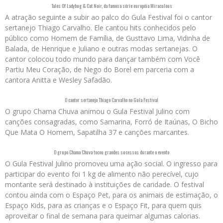
Tales Of Ladybug & Cat Noir, da famosa série européia Miraculous
A atração seguinte a subir ao palco do Gula Festival foi o cantor
sertanejo Thiago Carvalho. Ele cantou hits conhecidos pelo
público como Homem de Família, de Gusttavo Lima, Vidinha de
Balada, de Henrique e Juliano e outras modas sertanejas. O
cantor colocou todo mundo para dançar também com Você
Partiu Meu Coração, de Nego do Borel em parceria com a
cantora Anitta e Wesley Safadão.
O cantor sertanejo Thiago Carvalho no Gula Festival
O grupo Chama Chuva animou o Gula Festival Julino com
canções consagradas, como Samarina, Forró de Itaúnas, O Bicho
Que Mata O Homem, Sapatilha 37 e canções marcantes.
O grupo Chama Chuva tocou grandes sucessos durante o evento
O Gula Festival Julino promoveu uma ação social. O ingresso para
participar do evento foi 1 kg de alimento não perecível, cujo
montante será destinado à instituições de caridade. O festival
contou ainda com o Espaço Pet, para os animais de estimação, o
Espaço Kids, para as crianças e o Espaço Fit, para quem quis
aproveitar o final de semana para queimar algumas calorias.