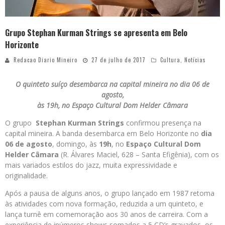
Grupo Stephan Kurman Strings se apresenta em Belo
Horizonte
Redacao Diario Mineiro
27 de julho de 2017
Cultura
,
Notícias
O quinteto suíço desembarca na capital mineira no dia 06 de
agosto,
às 19h, no Espaço Cultural Dom Helder Câmara
O grupo
Stephan Kurman Strings
confirmou presença na
capital mineira. A banda desembarca em Belo Horizonte no
dia
06 de agosto
, domingo, às
19h
, no
Espaço Cultural Dom
Helder Câmara
(R. Álvares Maciel, 628 – Santa Efigênia), com os
mais variados estilos do jazz, muita expressividade e
originalidade.
Após a pausa de alguns anos, o grupo lançado em 1987 retoma
às atividades com nova formação, reduzida a um quinteto, e
lança turnê em comemoração aos 30 anos de carreira. Com a
experiência de inúmeros shows somados a 5 CD’s gravados, os