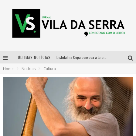
ÚLTIMAS NOTÍCIAS
Distrital na Copa convoca a torcida mineira para oitavas de final entre Brasil e Noruega
Home
Notícias
Cultura
Curso gratuito de Design de Moda chega a Balneário Água Limpa, em Nova Lima (MG)
Cidade Junina se consolida como vitrine estratégica para grandes marcas e se despede com Xand Avião e Mari Fernandez
Designer mineira lança jogo educativo sobre coleta seletiva na maior feira de jogos de tabuleiro da América Latina