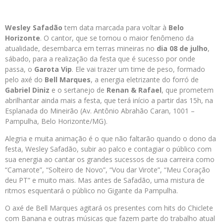
Wesley Safadão
tem data marcada para voltar à
Belo
Horizonte
. O cantor, que se tornou o maior fenômeno da
atualidade, desembarca em terras mineiras no
dia 08 de julho
,
sábado, para a realização da festa que é sucesso por onde
passa, o
Garota Vip
. Ele vai trazer um time de peso, formado
pelo axé do
Bell Marques
, a energia eletrizante do forró de
Gabriel Diniz
e o sertanejo de
Renan & Rafael
, que prometem
abrilhantar ainda mais a festa, que terá início a partir das 15h, na
Esplanada do Mineirão (Av. Antônio Abrahão Caran, 1001 –
Pampulha, Belo Horizonte/MG).
Alegria e muita animação é o que não faltarão quando o dono da
festa, Wesley Safadão, subir ao palco e contagiar o público com
sua energia ao cantar os grandes sucessos de sua carreira como
“Camarote”, “Solteiro de Novo”, “Vou dar Virote”, “Meu Coração
deu PT” e muito mais. Mas antes de Safadão, uma mistura de
ritmos esquentará o público no Gigante da Pampulha.
O axé de Bell Marques agitará os presentes com hits do Chiclete
com Banana e outras músicas que fazem parte do trabalho atual