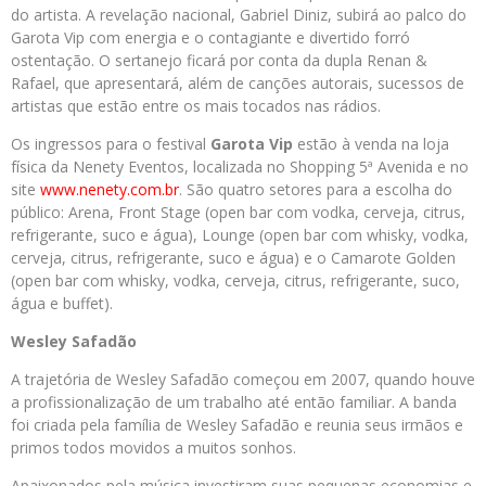
do artista. A revelação nacional, Gabriel Diniz, subirá ao palco do
Garota Vip com energia e o contagiante e divertido forró
ostentação. O sertanejo ficará por conta da dupla Renan &
Rafael, que apresentará, além de canções autorais, sucessos de
artistas que estão entre os mais tocados nas rádios.
Os ingressos para o festival
Garota Vip
estão à venda na loja
física da Nenety Eventos, localizada no Shopping 5ª Avenida e no
site
www.nenety.com.br
. São quatro setores para a escolha do
público: Arena, Front Stage (open bar com vodka, cerveja, citrus,
refrigerante, suco e água), Lounge (open bar com whisky, vodka,
cerveja, citrus, refrigerante, suco e água) e o Camarote Golden
(open bar com whisky, vodka, cerveja, citrus, refrigerante, suco,
água e buffet).
Wesley Safadão
A trajetória de Wesley Safadão começou em 2007, quando houve
a profissionalização de um trabalho até então familiar. A banda
foi criada pela família de Wesley Safadão e reunia seus irmãos e
primos todos movidos a muitos sonhos.
Apaixonados pela música investiram suas pequenas economias e