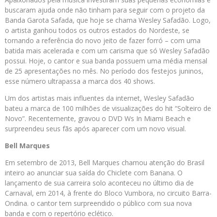
buscaram ajuda onde não tinham para seguir com o projeto da
Banda Garota Safada, que hoje se chama Wesley Safadão. Logo,
o artista ganhou todos os outros estados do Nordeste, se
tornando a referência do novo jeito de fazer forró – com uma
batida mais acelerada e com um carisma que só Wesley Safadão
possui. Hoje, o cantor e sua banda possuem uma média mensal
de 25 apresentações no mês. No período dos festejos juninos,
esse número ultrapassa a marca dos 40 shows.
Um dos artistas mais influentes da internet, Wesley Safadão
bateu a marca de 100 milhões de visualizações do hit “Solteiro de
Novo”. Recentemente, gravou o DVD Ws In Miami Beach e
surpreendeu seus fãs após aparecer com um novo visual.
Bell Marques
Em setembro de 2013, Bell Marques chamou atenção do Brasil
inteiro ao anunciar sua saída do Chiclete com Banana. O
lançamento de sua carreira solo aconteceu no último dia de
Carnaval, em 2014, à frente do Bloco Vumbora, no circuito Barra-
Ondina. o cantor tem surpreendido o público com sua nova
banda e com o repertório eclético.