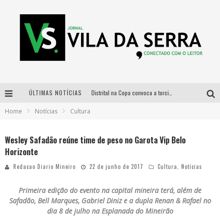
ÚLTIMAS NOTÍCIAS
Distrital na Copa convoca a torcida mineira para oitavas de final entre Brasil e Noruega
Home
Notícias
Cultura
Curso gratuito de Design de Moda chega a Balneário Água Limpa, em Nova Lima (MG)
Cidade Junina se consolida como vitrine estratégica para grandes marcas e se despede com Xand Avião e Mari Fernandez
Wesley Safadão reúne time de peso no Garota Vip Belo
Horizonte
Designer mineira lança jogo educativo sobre coleta seletiva na maior feira de jogos de tabuleiro da América Latina
Redacao Diario Mineiro
22 de junho de 2017
Cultura
,
Notícias
Primeira edição do evento na capital mineira terá, além de
Safadão, Bell Marques, Gabriel Diniz e a dupla Renan & Rafael no
dia 8 de julho na Esplanada do Mineirão