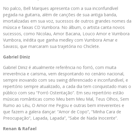
No palco, Bell Marques apresenta com a sua inconfundível
pegada na guitarra, além de canções de sua antiga banda,
imortalizadas em sua voz, sucessos de outros grandes nomes da
música e faixas CD Vumbora. No álbum, o artista canta novos
sucessos, como Nicolau, Amor Bacana, Louco Amor e Vumbora
Vumbora, inédita que ganha medley com Vumbora Amar e
Savassi, que marcaram sua trajetória no Chiclete.
Gabriel Diniz
Gabriel Diniz é atualmente referência no forró, com muita
irreverência e carisma, vem despontando no cenário nacional,
sempre inovando com seu swing diferenciado e inconfundível, e
repertório sempre atualizado, a cada dia tem conquistado mais o
público com seu “Forró Ostentação”. Em seu repertório estão
músicas românticas como Meu bem Meu Mal, Teus Olhos, Sem
Rumo ao Léu, O Amor me Pegou e outras bem irreverentes e
que fazem a galera dançar: “Amor de Copo”, “Minha Cara de
Preocupação“, Lapada, Lapada”, “Sabe de Nada Inocente”.
Renan & Rafael