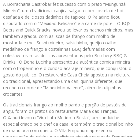
A Borracharia Gastrobar fez sucesso com o prato “Mungunzá
Mineiro”, uma tradicional canjica salgada com costela de boi
desfiada e deliciosos dadinhos de tapioca. O Paladino ficou
disputado com o “Mexidão Belisário” e a carne de pote. O BQS
Beers and Quick Snacks inovou ao levar os nachos mineiros, mas
também agradou com as iscas de frango com molho de
mostarda e mel. Sushi mineiro, salsichinha, queijo coalho,
medalhão de frango e costelinhas BBQ defumadas com
coleslaw foram as delícias apresentadas pelo Butchery BBQ &
Drinks. O Dona Lucinha apresentou a autêntica comida mineira
com o tropeirinho e o curioso acarajé mineiro, que conquistou o
gosto do público. O restaurante Casa Cheia apostou na releitura
do tradicional, apresentando uma canjiquinha diferente, que
recebeu o nome de “Mineirinho Valente”, além de tulipinhas
crocantes.
Os tradicionais frango ao molho pardo e porção de pastéis de
angu, foram os pratos do restaurante Maria das Tranças.
O Xapuri levou o “Vira Lata Metido a Besta”, um sanduiche
especial criado pelo chef da casa, e também o tradicional bolinho
de mandioca com queijo. O Villa Emporium apresentou
uma seleção de caldos e a deliciosa picanha serenada Emporium.