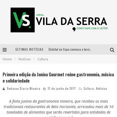
ÚLTIMAS NOTÍCIAS
Distrital na Copa convoca a torcida mineira para oitavas de final entre Brasil e Noruega
Home
Notícias
Cultura
Curso gratuito de Design de Moda chega a Balneário Água Limpa, em Nova Lima (MG)
Cidade Junina se consolida como vitrine estratégica para grandes marcas e se despede com Xand Avião e Mari Fernandez
Primeira edição da Junina Gourmet reúne gastronomia, música
e solidariedade
Designer mineira lança jogo educativo sobre coleta seletiva na maior feira de jogos de tabuleiro da América Latina
Redacao Diario Mineiro
21 de junho de 2017
Cultura
,
Notícias
A festa junina da gastronomia mineira, que recebeu os mais
tradicionais restaurantes de Belo Horizonte, arrecadou mais de 10
toneladas de alimentos que serão revertidos para entidades de