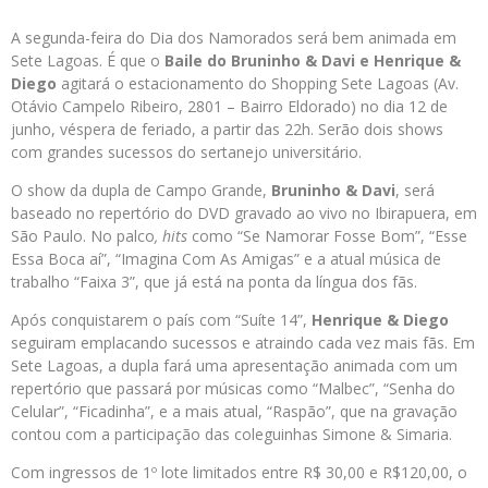
A segunda-feira do Dia dos Namorados será bem animada em
Sete Lagoas. É que o
Baile do Bruninho & Davi e Henrique &
Diego
agitará o estacionamento do Shopping Sete Lagoas (Av.
Otávio Campelo Ribeiro, 2801 – Bairro Eldorado) no dia 12 de
junho, véspera de feriado, a partir das 22h. Serão dois shows
com grandes sucessos do sertanejo universitário.
O show da dupla de Campo Grande,
Bruninho & Davi
, será
baseado no repertório do DVD gravado ao vivo no Ibirapuera, em
São Paulo. No palco
, hits
como “Se Namorar Fosse Bom”, “Esse
Essa Boca aí”, “Imagina Com As Amigas” e a atual música de
trabalho “Faixa 3”, que já está na ponta da língua dos fãs.
Após conquistarem o país com “Suíte 14”,
Henrique & Diego
seguiram emplacando sucessos e atraindo cada vez mais fãs. Em
Sete Lagoas, a dupla fará uma apresentação animada com um
repertório que passará por músicas como “Malbec”, “Senha do
Celular”, “Ficadinha”, e a mais atual, “Raspão”, que na gravação
contou com a participação das coleguinhas Simone & Simaria.
Com ingressos de 1º lote limitados entre R$ 30,00 e R$120,00, o