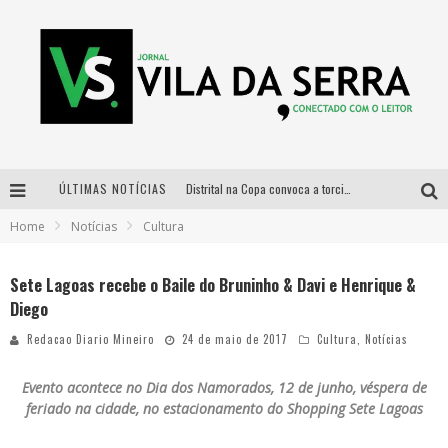
ÚLTIMAS NOTÍCIAS
Distrital na Copa convoca a torcida mineira para oitavas de final entre Brasil e Noruega
Home
Notícias
Cultura
Curso gratuito de Design de Moda chega a Balneário Água Limpa, em Nova Lima (MG)
Cidade Junina se consolida como vitrine estratégica para grandes marcas e se despede com Xand Avião e Mari Fernandez
Sete Lagoas recebe o Baile do Bruninho & Davi e Henrique &
Diego
Designer mineira lança jogo educativo sobre coleta seletiva na maior feira de jogos de tabuleiro da América Latina
Redacao Diario Mineiro
24 de maio de 2017
Cultura
,
Notícias
Evento acontece no Dia dos Namorados, 12 de junho, véspera de
feriado na cidade, no estacionamento do Shopping Sete Lagoas