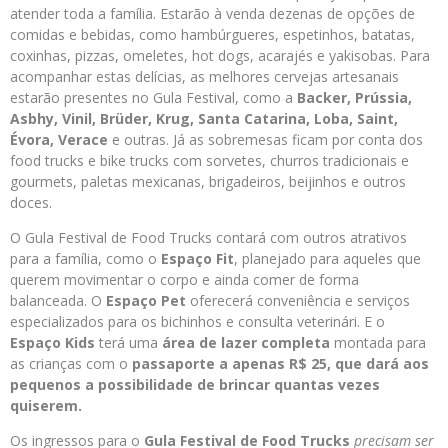
atender toda a família. Estarão à venda dezenas de opções de
comidas e bebidas, como hambúrgueres, espetinhos, batatas,
coxinhas, pizzas, omeletes, hot dogs, acarajés e yakisobas. Para
acompanhar estas delícias, as melhores cervejas artesanais
estarão presentes no Gula Festival, como a
Backer, Prússia,
Asbhy, Vinil, Brüder, Krug, Santa Catarina, Loba, Saint,
Évora, Verace
e outras. Já as sobremesas ficam por conta dos
food trucks e bike trucks com sorvetes, churros tradicionais e
gourmets, paletas mexicanas, brigadeiros, beijinhos e outros
doces.
O Gula Festival de Food Trucks contará com outros atrativos
para a família, como o
Espaço Fit
, planejado para aqueles que
querem movimentar o corpo e ainda comer de forma
balanceada. O
Espaço Pet
oferecerá conveniência e serviços
especializados para os bichinhos e consulta veterinári. E o
Espaço Kids
terá uma
área de lazer completa
montada para
as crianças com o
passaporte a apenas R$ 25, que dará aos
pequenos a possibilidade de brincar quantas vezes
quiserem
.
Os ingressos para o
Gula Festival de Food Trucks
precisam ser