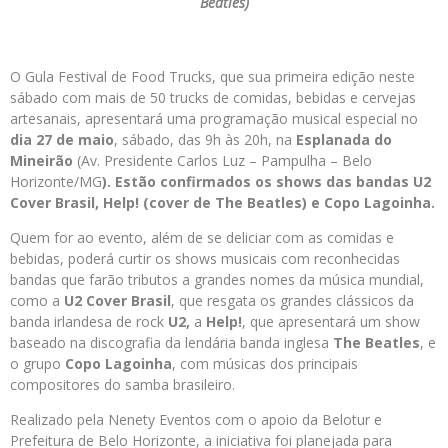
Beatles)
O Gula Festival de Food Trucks, que sua primeira edição neste
sábado com mais de 50 trucks de comidas, bebidas e cervejas
artesanais, apresentará uma programação musical especial no
dia
27 de maio
, sábado, das 9h às 20h, na
Esplanada do
Mineirão
(Av. Presidente Carlos Luz – Pampulha – Belo
Horizonte/MG
). Estão confirmados os shows das bandas
U2
Cover Brasil, Help! (cover de The Beatles)
e
Copo Lagoinha
.
Quem for ao evento, além de se deliciar com as comidas e
bebidas, poderá curtir os shows musicais com reconhecidas
bandas que farão tributos a grandes nomes da música mundial,
como a
U2 Cover Brasil
, que resgata os grandes clássicos da
banda irlandesa de rock
U2,
a
Help!
, que apresentará um show
baseado na discografia da lendária banda inglesa
The Beatles
, e
o grupo
Copo Lagoinha
, com músicas dos principais
compositores do samba brasileiro.
Realizado pela Nenety Eventos com o apoio da Belotur e
Prefeitura de Belo Horizonte, a iniciativa foi planejada para