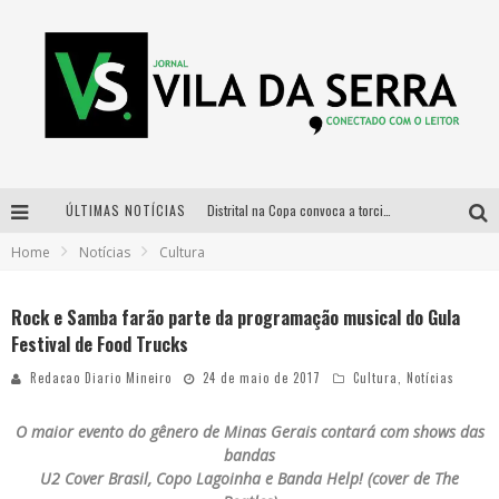
ÚLTIMAS NOTÍCIAS
Distrital na Copa convoca a torcida mineira para oitavas de final entre Brasil e Noruega
Home
Notícias
Cultura
Curso gratuito de Design de Moda chega a Balneário Água Limpa, em Nova Lima (MG)
Cidade Junina se consolida como vitrine estratégica para grandes marcas e se despede com Xand Avião e Mari Fernandez
Rock e Samba farão parte da programação musical do Gula
Festival de Food Trucks
Designer mineira lança jogo educativo sobre coleta seletiva na maior feira de jogos de tabuleiro da América Latina
Redacao Diario Mineiro
24 de maio de 2017
Cultura
,
Notícias
O maior evento do gênero de Minas Gerais contará com shows das
bandas
U2
Cover Brasil, Copo Lagoinha e Banda Help! (cover de The