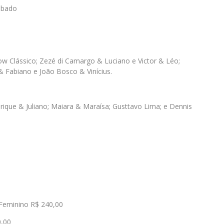
ábado
w Clássico; Zezé di Camargo & Luciano e Victor & Léo;
& Fabiano e João Bosco & Vinícius.
que & Juliano; Maiara & Maraísa; Gusttavo Lima; e Dennis
Feminino R$ 240,00
0,00