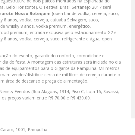
egaestrutura de dois palcos montados na Esplanada do
, Belo Horizonte). O Festival Brasil Sertanejo 2017 será
amarote Nosso Botequim
(open bar de vodka, cerveja, suco,
y 8 anos, vodka, cerveja, catuaba Selvagem, suco,
de whisky 8 anos, vodka premium, energético,
n food premium, entrada exclusiva pelo estacionamento G2 e
y 8 anos, vodka, cerveja, suco, refrigerante e água, open
lização do evento, garantindo conforto, comodidade e
 dia de festa. A montagem das estruturas será iniciada no dia
das de equipamentos para o Gigante da Pampulha. Mil metros
mam vender/distribuir cerca de mil litros de cerveja durante o
ém área de descanso e praça de alimentação.
Nenety Eventos (Rua Alagoas, 1314, Piso C, Loja 16, Savassi,
e os preços variam entre R$ 70,00 e R$ 430,00.
o Caram, 1001, Pampulha