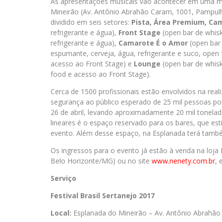
As apresentações musicais vão acontecer em uma m
Mineirão (Av. Antônio Abrahão Caram, 1001, Pampulha
dividido em seis setores:
Pista, Área Premium, C
refrigerante e água),
Front Stage
(open bar de whisk
refrigerante e água),
Camarote É o Amor
(open bar 
espumante, cerveja, água, refrigerante e suco, ope
acesso ao Front Stage) e
Lounge
(open bar de whisk
food e acesso ao Front Stage).
Cerca de 1500 profissionais estão envolvidos na rea
segurança ao público esperado de 25 mil pessoas por
26 de abril, levando aproximadamente 20 mil tonela
lineares é o espaço reservado para os bares, que esti
evento. Além desse espaço, na Esplanada terá tamb
Os ingressos para o evento já estão à venda na loja 
Belo Horizonte/MG) ou no site
www.nenety.com.br
, 
Serviço
Festival Brasil Sertanejo 2017
Local:
Esplanada do Mineirão – Av. Antônio Abrahã