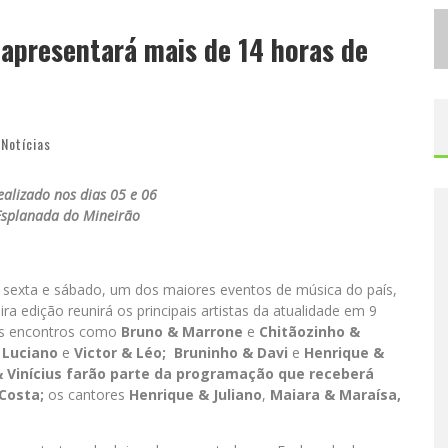
C
IDADE JUNINA SE CONSOLIDA COMO VITRINE ESTRATÉGICA PARA GRANDES MARCAS E SE DESPEDE COM XAND AVIÃO E MARI FERNANDEZ
 apresentará mais de 14 horas de
D
ESIGNER MINEIRA LANÇA JOGO EDUCATIVO SOBRE COLETA SELETIVA NA MAIOR FEIRA DE JOGOS DE TABULEIRO DA AMÉRICA LATINA
,
Notícias
ealizado nos dias 05 e 06
Esplanada do Mineirão
,
sexta e sábado, um dos maiores eventos de música do país,
ira edição reunirá os principais artistas da atualidade em 9
es encontros como
Bruno & Marrone
e
Chitãozinho &
 Luciano
e
Victor & Léo;
Bruninho & Davi
e
Henrique &
 Vinícius
farão parte da programação que receberá
Costa
;
os cantores
Henrique & Juliano
,
Maiara & Maraísa
,