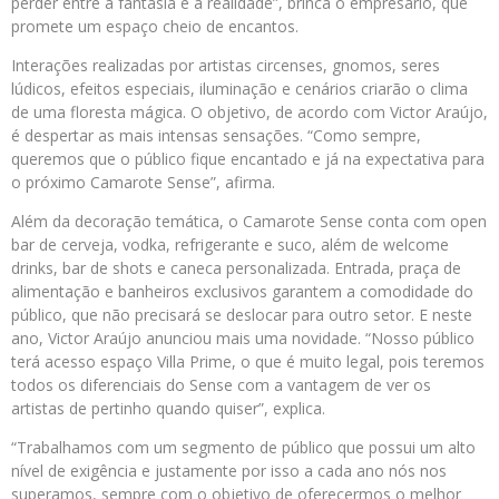
perder entre a fantasia e a realidade”, brinca o empresário, que
promete um espaço cheio de encantos.
Interações realizadas por artistas circenses, gnomos, seres
lúdicos, efeitos especiais, iluminação e cenários criarão o clima
de uma floresta mágica. O objetivo, de acordo com Victor Araújo,
é despertar as mais intensas sensações. “Como sempre,
queremos que o público fique encantado e já na expectativa para
o próximo Camarote Sense”, afirma.
Além da decoração temática, o Camarote Sense conta com open
bar de cerveja, vodka, refrigerante e suco, além de welcome
drinks, bar de shots e caneca personalizada. Entrada, praça de
alimentação e banheiros exclusivos garantem a comodidade do
público, que não precisará se deslocar para outro setor. E neste
ano, Victor Araújo anunciou mais uma novidade. “Nosso público
terá acesso espaço Villa Prime, o que é muito legal, pois teremos
todos os diferenciais do Sense com a vantagem de ver os
artistas de pertinho quando quiser”, explica.
“Trabalhamos com um segmento de público que possui um alto
nível de exigência e justamente por isso a cada ano nós nos
superamos, sempre com o objetivo de oferecermos o melhor