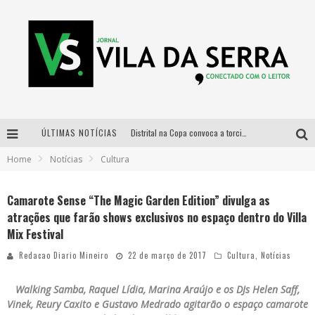
ÚLTIMAS NOTÍCIAS
Distrital na Copa convoca a torcida mineira para oitavas de final entre Brasil e Noruega
Home
Notícias
Cultura
Curso gratuito de Design de Moda chega a Balneário Água Limpa, em Nova Lima (MG)
Cidade Junina se consolida como vitrine estratégica para grandes marcas e se despede com Xand Avião e Mari Fernandez
Camarote Sense “The Magic Garden Edition” divulga as
atrações que farão shows exclusivos no espaço dentro do Villa
Designer mineira lança jogo educativo sobre coleta seletiva na maior feira de jogos de tabuleiro da América Latina
Mix Festival
Redacao Diario Mineiro
22 de março de 2017
Cultura
,
Notícias
Walking Samba, Raquel Lídia, Marina Araújo e os DJs Helen Saff,
Vinek, Reury Caxito e Gustavo Medrado agitarão o es
paço
camarote