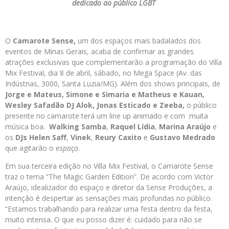
dedicado ao público LGBT
O
Camarote Sense,
um dos espaços mais badalados dos
eventos de Minas Gerais, acaba de confirmar as grandes
atrações exclusivas que complementarão a programação do Villa
Mix Festival, dia 8 de abril, sábado, no Mega Space (Av. das
Indústrias, 3000, Santa Luzia/MG). Além dos shows principais, de
Jorge e Mateus, Simone e Simaria e Matheus e Kauan,
Wesley Safadão DJ Alok, Jonas Esticado e Zeeba,
o público
presente no camarote terá um line up animado e com muita
música boa.
Walking Samba
,
Raquel Lídia
,
Marina Araújo
e
os
DJs Helen Saff
,
Vinek
,
Reury Caxito
e
Gustavo Medrado
que agitarão o e
spaço.
Em sua terceira edição no Villa Mix Festival, o Camarote Sense
traz o tema “The Magic Garden Edition”. De acordo com Victor
Araújo, idealizador do espaço e diretor da Sense Produções, a
intenção é despertar as sensações mais profundas no público.
“Estamos trabalhando para realizar uma festa dentro da festa,
muito intensa. O que eu posso dizer é: cuidado para não se