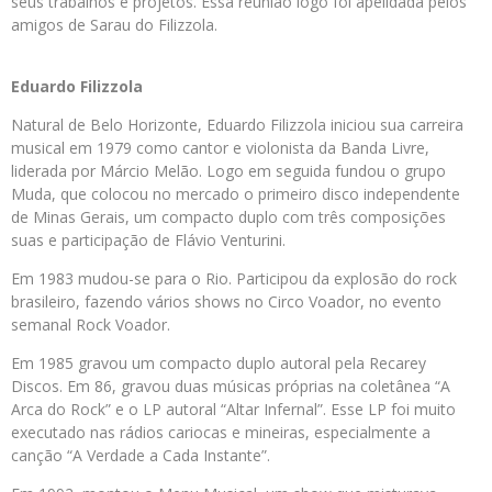
seus trabalhos e projetos. Essa reunião logo foi apelidada pelos
amigos de Sarau do Filizzola.
Eduardo Filizzola
Natural de Belo Horizonte, Eduardo Filizzola iniciou sua carreira
musical em 1979 como cantor e violonista da Banda Livre,
liderada por Márcio Melão. Logo em seguida fundou o grupo
Muda, que colocou no mercado o primeiro disco independente
de Minas Gerais, um compacto duplo com três composições
suas e participação de Flávio Venturini.
Em 1983 mudou-se para o Rio. Participou da explosão do rock
brasileiro, fazendo vários shows no Circo Voador, no evento
semanal Rock Voador.
Em 1985 gravou um compacto duplo autoral pela Recarey
Discos. Em 86, gravou duas músicas próprias na coletânea “A
Arca do Rock” e o LP autoral “Altar Infernal”. Esse LP foi muito
executado nas rádios cariocas e mineiras, especialmente a
canção “A Verdade a Cada Instante”.