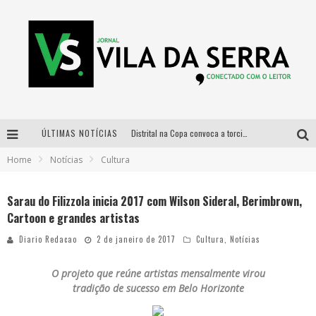
ÚLTIMAS NOTÍCIAS
Distrital na Copa convoca a torcida mineira para oitavas de final entre Brasil e Noruega
Home
Notícias
Cultura
Curso gratuito de Design de Moda chega a Balneário Água Limpa, em Nova Lima (MG)
Cidade Junina se consolida como vitrine estratégica para grandes marcas e se despede com Xand Avião e Mari Fernandez
Sarau do Filizzola inicia 2017 com Wilson Sideral, Berimbrown,
Cartoon e grandes artistas
Designer mineira lança jogo educativo sobre coleta seletiva na maior feira de jogos de tabuleiro da América Latina
Diario Redacao
2 de janeiro de 2017
Cultura
,
Notícias
O projeto que reúne artistas mensalmente virou
tradição de sucesso em Belo Horizonte