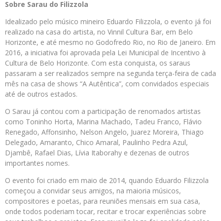
Sobre Sarau do Filizzola
Idealizado pelo músico mineiro Eduardo Filizzola, o evento já foi
realizado na casa do artista, no Vinnil Cultura Bar, em Belo
Horizonte, e até mesmo no Godofredo Rio, no Rio de Janeiro. Em
2016, a iniciativa foi aprovada pela Lei Municipal de Incentivo à
Cultura de Belo Horizonte. Com esta conquista, os saraus
passaram a ser realizados sempre na segunda terça-feira de cada
mês na casa de shows “A Autêntica”, com convidados especiais
até de outros estados.
O Sarau já contou com a participação de renomados artistas
como Toninho Horta, Marina Machado, Tadeu Franco, Flávio
Renegado, Affonsinho, Nelson Angelo, Juarez Moreira, Thiago
Delegado, Amaranto, Chico Amaral, Paulinho Pedra Azul,
Djambê, Rafael Dias, Lívia Itaborahy e dezenas de outros
importantes nomes.
O evento foi criado em maio de 2014, quando Eduardo Filizzola
começou a convidar seus amigos, na maioria músicos,
compositores e poetas, para reuniões mensais em sua casa,
onde todos poderiam tocar, recitar e trocar experiências sobre