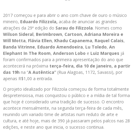
2017 começou e para abrir o ano com chave de ouro o músico
mineiro,
Eduardo Filizzola,
acaba de anunciar as grandes
atrações da 29ª edição do
Sarau do Filizzola
. Nomes como
Wilson Sideral
,
Berimbrown
,
Cartoon
,
Adriana Moreira e
Will Motta
,
Flávia Ellen
,
Khadu Capanema
,
Raquel Calais
,
Banda Vitrinne
,
Eduardo Amendoeira
,
Lu Toledo
,
An
Elephant In The Room
,
Anderson Lobo
e
Luiz Marques
já
foram confirmados para a primeira apresentação do ano que
acontecerá na próxima
terça-feira, dia
10 de janeiro, a partir
das 19h
na “
A Autêntica”
(Rua Alagoas, 1172, Savassi), por
apenas R$1,00 a entrada.
O projeto idealizado por Filizzola começou de forma totalmente
despretensiosa, mas conquistou o público e a mídia de tal forma
que hoje é considerado uma tradição de sucesso. O encontro
acontece mensalmente, na segunda terça-feira de cada mês,
reunindo um variado time de artistas num reduto de arte e
cultura, e até hoje, mais de 390 já passaram pelos palcos nas 28
edições, e neste ano que inicia, o sucesso continua.