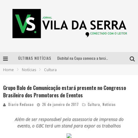
ÚLTIMAS NOTÍCIAS
Distrital na Copa convoca a torcida mineira para oitavas de final entre Brasil e Noruega
Home
Notícias
Cultura
Curso gratuito de Design de Moda chega a Balneário Água Limpa, em Nova Lima (MG)
Cidade Junina se consolida como vitrine estratégica para grandes marcas e se despede com Xand Avião e Mari Fernandez
Grupo Balo de Comunicação estará presente no Congresso
Brasileiro dos Promotores de Eventos
Designer mineira lança jogo educativo sobre coleta seletiva na maior feira de jogos de tabuleiro da América Latina
Diario Redacao
26 de janeiro de 2017
Cultura
,
Notícias
Além de ser responsável pela assessoria de imprensa do
evento, o GBC terá um stand para expor os trabalhos