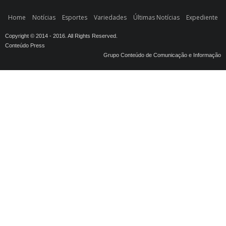
Home
Notícias
Esportes
Variedades
Últimas Notícias
Expediente
Copyright © 2014 - 2016. All Rights Reserved.
Conteúdo Press
Grupo Conteúdo de Comunicação e Informação