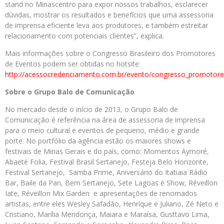
stand no Minascentro para expor nossos trabalhos, esclarecer
dúvidas, mostrar os resultados e benefícios que uma assessoria
de imprensa eficiente leva aos produtores, e também estreitar
relacionamento com potenciais clientes”, explica.
Mais informações sobre o Congresso Brasileiro dos Promotores
de Eventos podem ser obtidas no hotsite:
http://acessocredenciamento.com.br/evento/congresso_promoto
Sobre o Grupo Balo de Comunicação
No mercado desde o início de 2013, o Grupo Balo de
Comunicação é referência na área de assessoria de imprensa
para o meio cultural e eventos de pequeno, médio e grande
porte. No portfólio da agência estão os maiores shows e
festivais de Minas Gerais e do país, como: Momentos Aymoré,
Abaeté Folia, Festival Brasil Sertanejo, Festeja Belo Horizonte,
Festival Sertanejo, Samba Prime, Aniversário do Itatiaia Rádio
Bar, Baile da Pan, Bem Sertanejo, Sete Lagoas é Show, Réveillon
Iate, Réveillon Mix Garden e apresentações de renomados
artistas, entre eles Wesley Safadão, Henrique e Juliano, Zé Neto e
Cristiano, Marília Mendonça, Maiara e Maraísa, Gusttavo Lima,