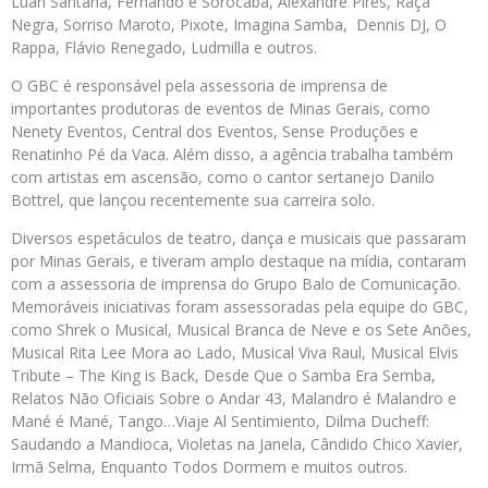
Luan Santana, Fernando e Sorocaba, Alexandre Pires, Raça
Negra, Sorriso Maroto, Pixote, Imagina Samba, Dennis DJ, O
Rappa, Flávio Renegado, Ludmilla e outros.
O GBC é responsável pela assessoria de imprensa de
importantes produtoras de eventos de Minas Gerais, como
Nenety Eventos, Central dos Eventos, Sense Produções e
Renatinho Pé da Vaca. Além disso, a agência trabalha também
com artistas em ascensão, como o cantor sertanejo Danilo
Bottrel, que lançou recentemente sua carreira solo.
Diversos espetáculos de teatro, dança e musicais que passaram
por Minas Gerais, e tiveram amplo destaque na mídia, contaram
com a assessoria de imprensa do Grupo Balo de Comunicação.
Memoráveis iniciativas foram assessoradas pela equipe do GBC,
como Shrek o Musical, Musical Branca de Neve e os Sete Anões,
Musical Rita Lee Mora ao Lado, Musical Viva Raul, Musical Elvis
Tribute – The King is Back, Desde Que o Samba Era Semba,
Relatos Não Oficiais Sobre o Andar 43, Malandro é Malandro e
Mané é Mané, Tango…Viaje Al Sentimiento, Dilma Ducheff:
Saudando a Mandioca, Violetas na Janela, Cândido Chico Xavier,
Irmã Selma, Enquanto Todos Dormem e muitos outros.