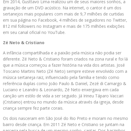
Em 2014, Gusttavo Lima realizou um de seus maiores sonhos, a
gravação de um DVD acústico. Na internet, o cantor é um dos
sertanejos mais populares com mais de 9,7 milhões de curtidas
em sua página no Facebook, 4 milhões de seguidores no Twitter,
812 mil followers no Instagram e mais de 175 milhões exibições
em seu canal oficial no YouTube.
Zé Neto & Cristiano
A infância compartilhada e a paixão pela música não podia ser
diferente. Zé Neto & Cristiano foram criados na zona rural e foi lá
que a música começou a fazer história na vida dos artistas. José
Toscano Martins Neto (Zé Neto) sempre esteve envolvido com a
música sertaneja raiz, influenciado pela família e tendo como
referência duplas como João Paulo & Daniel, Zezé di Camargo &
Luciano e Leandro & Leonardo, Zé Neto enxergava em cada
canção um estilo de vida a ser seguido. Já Irineu Táparo Vaccari
(Cristiano) entrou no mundo da música através da igreja, desde
criança sempre fez parte corais.
Os dois nasceram em São José do Rio Preto e moram no mesmo
bairro desde criança. Em 2011 Zé Neto e Cristiano se juntam na
parceria pela busca de um mesmo sonho, cantar. Dos barzinhos