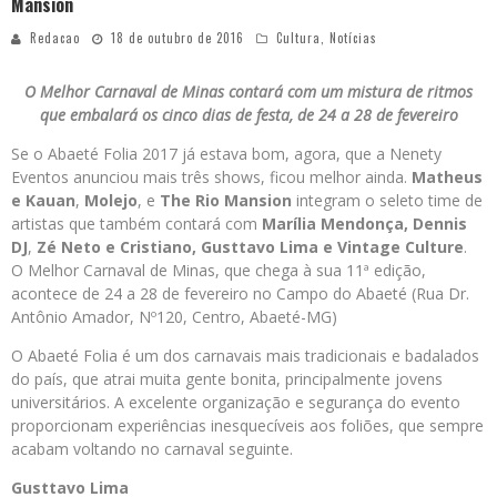
Mansion
Redacao
18 de outubro de 2016
Cultura
,
Notícias
O Melhor Carnaval de Minas contará com um mistura de ritmos
que embalará os cinco dias de festa, de 24 a 28 de fevereiro
Se o Abaeté Folia 2017 já estava bom, agora, que a Nenety
Eventos anunciou mais três shows, ficou melhor ainda.
Matheus
e Kauan
,
Molejo
, e
The Rio Mansion
integram o seleto time de
artistas que também contará com
Marília Mendonça,
Dennis
DJ
,
Zé Neto e Cristiano, Gusttavo Lima e Vintage Culture
.
O Melhor Carnaval de Minas, que chega à sua 11ª edição,
acontece de 24 a 28 de fevereiro no Campo do Abaeté (Rua Dr.
Antônio Amador, Nº120, Centro, Abaeté-MG)
O Abaeté Folia é um dos carnavais mais tradicionais e badalados
do país, que atrai muita gente bonita, principalmente jovens
universitários. A excelente organização e segurança do evento
proporcionam experiências inesquecíveis aos foliões, que sempre
acabam voltando no carnaval seguinte.
Gusttavo Lima