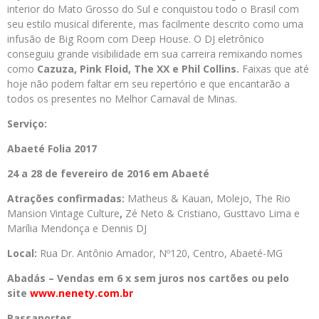
interior do Mato Grosso do Sul e conquistou todo o Brasil com
seu estilo musical diferente, mas facilmente descrito como uma
infusão de Big Room com Deep House. O DJ eletrônico
conseguiu grande visibilidade em sua carreira remixando nomes
como
Cazuza, Pink Floid, The XX e Phil Collins
.
Faixas que até
hoje não podem faltar em seu repertório e que encantarão a
todos os presentes no Melhor Carnaval de Minas.
Serviço:
Abaeté Folia 2017
24 a 28 de fevereiro de 2016 em Abaeté
Atrações confirmadas:
Matheus & Kauan, Molejo, The Rio
Mansion Vintage Culture
,
Zé Neto & Cristiano, Gusttavo Lima e
Marília Mendonça e Dennis DJ
Local:
Rua Dr. Antônio Amador, Nº120, Centro, Abaeté-MG
Abadás – Vendas em 6 x sem juros nos cartões ou pelo
site
www.nenety.com.br
Passaportes