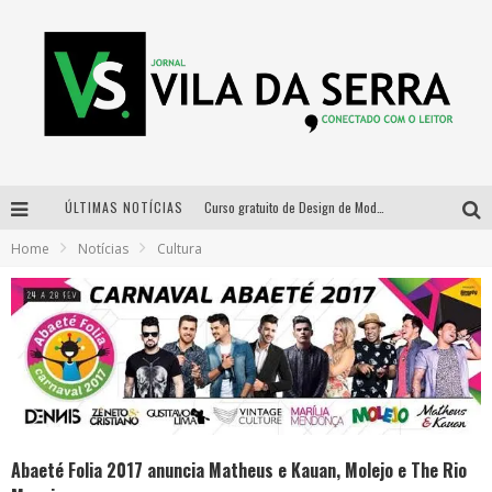
ÚLTIMAS NOTÍCIAS
Curso gratuito de Design de Moda chega a Balneário Água Limpa, em Nova Lima (MG)
Home
Notícias
Cultura
Cidade Junina se consolida como vitrine estratégica para grandes marcas e se despede com Xand Avião e Mari Fernandez
Designer mineira lança jogo educativo sobre coleta seletiva na maior feira de jogos de tabuleiro da América Latina
Distrital na Copa convoca a torcida mineira para oitavas de final entre Brasil e Noruega
Abaeté Folia 2017 anuncia Matheus e Kauan, Molejo e The Rio