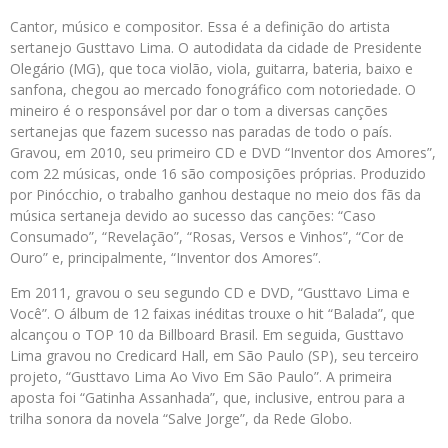
Cantor, músico e compositor. Essa é a definição do artista
sertanejo Gusttavo Lima. O autodidata da cidade de Presidente
Olegário (MG), que toca violão, viola, guitarra, bateria, baixo e
sanfona, chegou ao mercado fonográfico com notoriedade. O
mineiro é o responsável por dar o tom a diversas canções
sertanejas que fazem sucesso nas paradas de todo o país.
Gravou, em 2010, seu primeiro CD e DVD “Inventor dos Amores”,
com 22 músicas, onde 16 são composições próprias. Produzido
por Pinócchio, o trabalho ganhou destaque no meio dos fãs da
música sertaneja devido ao sucesso das canções: “Caso
Consumado”, “Revelação”, “Rosas, Versos e Vinhos”, “Cor de
Ouro” e, principalmente, “Inventor dos Amores”.
Em 2011, gravou o seu segundo CD e DVD, “Gusttavo Lima e
Você”. O álbum de 12 faixas inéditas trouxe o hit “Balada”, que
alcançou o TOP 10 da Billboard Brasil. Em seguida, Gusttavo
Lima gravou no Credicard Hall, em São Paulo (SP), seu terceiro
projeto, “Gusttavo Lima Ao Vivo Em São Paulo”. A primeira
aposta foi “Gatinha Assanhada”, que, inclusive, entrou para a
trilha sonora da novela “Salve Jorge”, da Rede Globo.