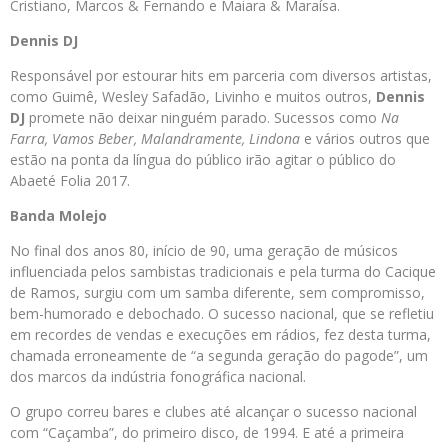
Cristiano, Marcos & Fernando e Maiara & Maraísa.
Dennis DJ
Responsável por estourar hits em parceria com diversos artistas,
como Guimê, Wesley Safadão, Livinho e muitos outros,
Dennis
DJ
promete não deixar ninguém parado. Sucessos como
Na
Farra, Vamos Beber, Malandramente, Lindona
e vários outros que
estão na ponta da língua do público irão agitar o público do
Abaeté Folia 2017.
Banda Molejo
No final dos anos 80, início de 90, uma geração de músicos
influenciada pelos sambistas tradicionais e pela turma do Cacique
de Ramos, surgiu com um samba diferente, sem compromisso,
bem-humorado e debochado. O sucesso nacional, que se refletiu
em recordes de vendas e execuções em rádios, fez desta turma,
chamada erroneamente de “a segunda geração do pagode”, um
dos marcos da indústria fonográfica nacional.
O grupo correu bares e clubes até alcançar o sucesso nacional
com “Caçamba”, do primeiro disco, de 1994. E até a primeira