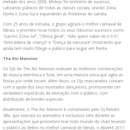
metade dos anos 2000, Molejo foi sinônimo de sucesso,
cativando públicos de todas as classes sociais, unindo Zona
Norte e Zona Sul e expandindo as fronteiras do samba.
Com 25 anos de estrada, o grupo agitará o melhor carnaval de
Minas, e promete tocar todos os seus clássicos sucessos como
“Garoto Zona Sul”, “Clínica geral”, “Não quero saber de ti ti ti”,
“Brincadeira de criança” e “Dança da vassoura” mostrando que
ainda tem muito fôlego e público para seguir em frente.
The Rio Mansion
Os DJs do The Rio Mansion realizam as melhores combinações
de música eletrônica e funk, em uma mistura única que agita as
festas por onde tocam. Além disso, os DJs mascarados contam
com a ajuda dos seus inusitados dançarinos, promovendo um
verdadeiro espetáculo de interação com o público, com
distribuição de brindes especiais.
Atualmente, o The Rio Mansion é comandado pelo DJ Renato
Ville, que executa os animados e exclusivos sets durante as
apresentações que prometem tirar todo mundo do chão levando
o público ao delírio no melhor carnaval de Minas, o Abaeté 2017.