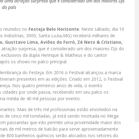
da uma atração surpresa que é considerado um dos maiores DJs
do país
ão reunidos no
Festeja Belo Horizonte
. Neste sábado, dia 10
as Indústrias, 3000, Santa Luzia,MG) receberá milhares de
o,
Gusttavo Lima, Aviões do Forró, Zé Neto & Cristiano,
 atração surpresa, que é considerado um dos maiores DJs do
exclusivos da dupla Henrique & Matheus e do cantor
após os shows no palco principal.
 lembrança do Festeja. Em 2016 o Festival alcançou a marca
tiveram presentes em as edições. Criado em 2012, o Festival
aneja. Nos quatro primeiros anos de vida, o evento
as cidades por onde passa, recebendo em seu palco os
ma média de 40 mil pessoas por evento.
antes. Mais de três mil profissionais estão envolvidos na
is de cinco mil toneladas, já está sendo montada no Mega
om passarelas que irão permitir uma proximidade maior dos
 mais de mil metros de balcão para servir aproximadamente
is de 800 banheiros químicos serão alocados nos setores do