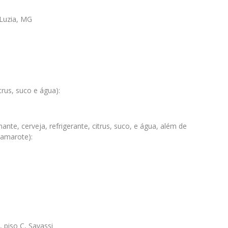
 Luzia, MG
trus, suco e água):
nte, cerveja, refrigerante, citrus, suco, e água, além de
camarote):
, piso C, Savassi