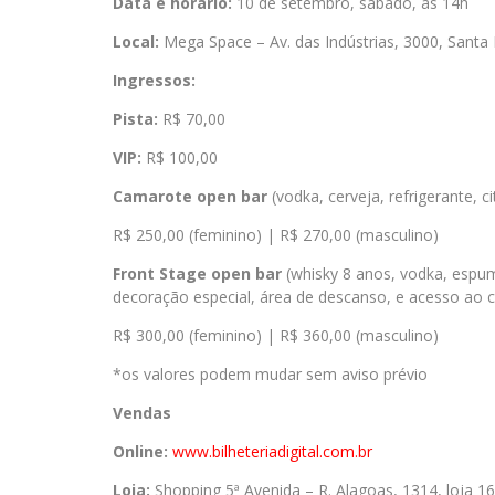
Data e horário:
10 de setembro, sábado, às 14h
Local:
Mega Space – Av. das Indústrias, 3000, Santa
Ingressos:
Pista:
R$ 70,00
VIP:
R$ 100,00
Camarote open bar
(vodka, cerveja, refrigerante, ci
R$ 250,00 (feminino) | R$ 270,00 (masculino)
Front Stage open bar
(whisky 8 anos, vodka, espuma
decoração especial, área de descanso, e acesso ao 
R$ 300,00 (feminino) | R$ 360,00 (masculino)
*os valores podem mudar sem aviso prévio
Vendas
Online:
www.bilheteriadigital.com.br
Loja:
Shopping 5ª Avenida – R. Alagoas, 1314, loja 16