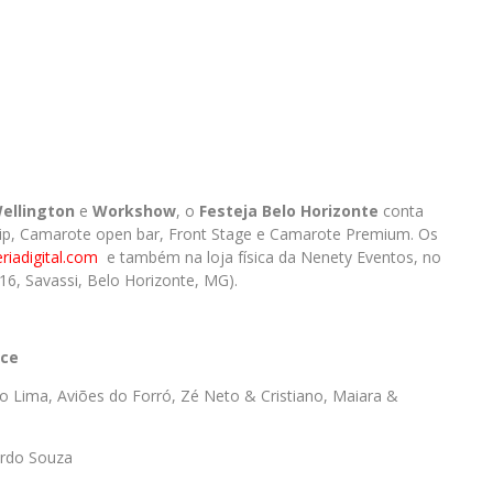
ellington
e
Workshow
, o
Festeja
Belo Horizonte
conta
 Vip, Camarote open bar, Front Stage e Camarote Premium. Os
riadigital.com
e também na loja física da Nenety Eventos, no
 16, Savassi, Belo Horizonte, MG).
ace
o Lima, Aviões do Forró, Zé Neto & Cristiano, Maiara &
rdo Souza