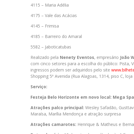
4115 – Maria Adélia
4175 – Vale das Acácias
4145 – Frimisa
4185 – Barreiro do Amaral
5582 – Jaboticatubas
Realizado pela
Nenety Eventos
, empresário
João W
com cinco setores para a escolha do público: Pista,
ingressos podem ser adquiridos pelo site
www.bilhete
Shopping 5ª Avenida (Rua Alagoas, 1314, piso C, loja
Serviço:
Festeja
Belo Horizonte em novo local: Mega Sp
Atrações palco principal:
Wesley Safadão, Gusttav
Maraísa, Marília Mendonça e atração surpresa
Atrações camarotes:
Henrique & Matheus e Berna