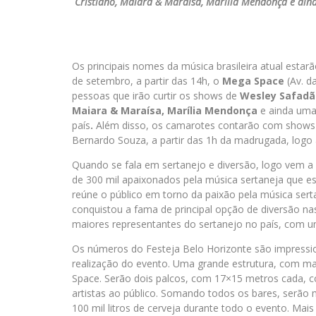
Cristiano, Maiara & Maraísa, Marília Mendonça e ain
Os principais nomes da música brasileira atual estar
de setembro, a partir das 14h, o
Mega Space
(Av. d
pessoas que irão curtir os shows de
Wesley Safadã
Maiara & Maraísa, Marília Mendonça
e ainda uma
país
.
Além disso, os camarotes contarão com shows 
Bernardo Souza, a partir das 1h da madrugada, logo 
Quando se fala em sertanejo e diversão, logo vem a
de 300 mil apaixonados pela música sertaneja que es
reúne o público em torno da paixão pela música sert
conquistou a fama de principal opção de diversão n
maiores representantes do sertanejo no país, com u
Os números do Festeja Belo Horizonte são impression
realização do evento. Uma grande estrutura, com ma
Space. Serão dois palcos, com 17×15 metros cada, c
artistas ao público. Somando todos os bares, serão
100 mil litros de cerveja durante todo o evento. Ma