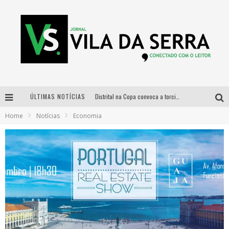
Distrital na Copa convoca a torcida mineira para oitavas de final entre Brasil e Noruega
ÚLTIMAS NOTÍCIAS
Home
Notícias
Economia
Curso gratuito de Design de Moda chega a Balneário Água Limpa, em Nova Lima (MG)
Cidade Junina se consolida como vitrine estratégica para grandes marcas e se despede com Xand Avião e Mari Fernandez
Designer mineira lança jogo educativo sobre coleta seletiva na maior feira de jogos de tabuleiro da América Latina